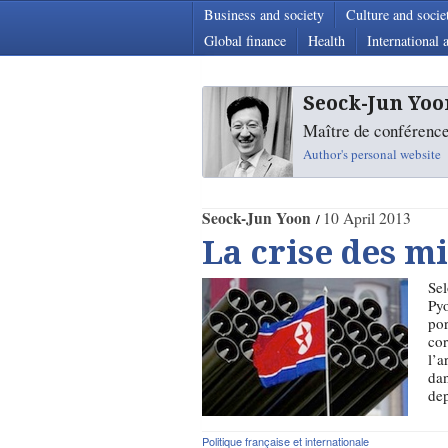
Business and society
Culture and socie
Global finance
Health
International a
Seock-Jun Yoo
Maître de conférence
Author's personal website
Seock-Jun Yoon
10 April 2013
La crise des mi
Sel
Pyo
por
cor
l’a
dan
dep
Politique française et internationale