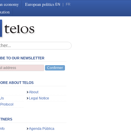
an economy
European politics
EN
|
FR
xation
BE TO OUR NEWSLETTER
Confirmer
ORE ABOUT TELOS
About
 Us
Legal Notice
 Protocol
RTNERS
nfo
Agenda Pública