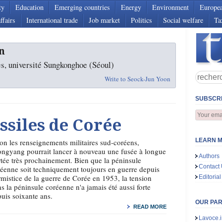
ty
Education
Emerging countries
Energy
Environment
Europe
ffairs
International trade
Job market
Politics
Social welfare
Ta
n
s, université Sungkonghoe (Séoul)
Write to Seock-Jun Yoon
SUBSCRI
ssiles de Corée
LEARN M
on les renseignements militaires sud-coréens,
ngyang pourrait lancer à nouveau une fusée à longue
Authors
tée très prochainement. Bien que la péninsule
Contact
éenne soit techniquement toujours en guerre depuis
rmistice de la guerre de Corée en 1953, la tension
Editorial
s la péninsule coréenne n'a jamais été aussi forte
uis soixante ans.
OUR PA
READ MORE
Lavoce.i