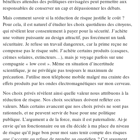
bénéfices attendus des politiques envisagées peut permettre aux
responsables de conserver un cap et dépassionner les débats.
Mais comment savoir si la réduction de risque justifie le coût ?
Pour cela, il est naturel d’étudier les choix quotidiens des citoyens,
qui révèlent leur consentement à payer pour la sécurité. J’achète
une voiture puissante au design attractif, pas forcément un tank
sécuritaire. Je refuse un travail dangereux, car la prime reçue ne
compense pas le risque subi. J’achète certains produits (casques,
crèmes solaires, extincteurs…), mais je voyage parfois sur une
compagnie « low cost ». Même en situation d’incertitude
scientifique, je ne privilégie pas toujours le maximum de
précaution. J'utilise mon téléphone mobile malgré ma crainte des
effets produits par les ondes électromagnétiques sur mon cerveau.
Nos choix privés révèlent ainsi quelle valeur nous attribuons à la
réduction de risque. Nos choix sociétaux doivent refléter ces
valeurs. Mais certains avancent que nos choix privés ne sont pas
rationnels, et ne peuvent servir de base pour une politique
publique. L’argument a de la force, mais il est paternaliste. Ai-je
envie qu’un fonctionnaire ou un élu décide à ma place du niveau
de risque qu’il juge bon pour moi sans tenir compte des risques
que j’accepte ou refuse de prendre au quotidien ? Cet argument