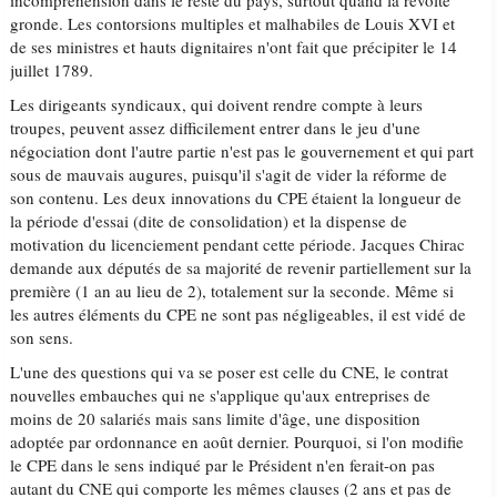
incompréhension dans le reste du pays, surtout quand la révolte
gronde. Les contorsions multiples et malhabiles de Louis XVI et
de ses ministres et hauts dignitaires n'ont fait que précipiter le 14
juillet 1789.
Les dirigeants syndicaux, qui doivent rendre compte à leurs
troupes, peuvent assez difficilement entrer dans le jeu d'une
négociation dont l'autre partie n'est pas le gouvernement et qui part
sous de mauvais augures, puisqu'il s'agit de vider la réforme de
son contenu. Les deux innovations du CPE étaient la longueur de
la période d'essai (dite de consolidation) et la dispense de
motivation du licenciement pendant cette période. Jacques Chirac
demande aux députés de sa majorité de revenir partiellement sur la
première (1 an au lieu de 2), totalement sur la seconde. Même si
les autres éléments du CPE ne sont pas négligeables, il est vidé de
son sens.
L'une des questions qui va se poser est celle du CNE, le contrat
nouvelles embauches qui ne s'applique qu'aux entreprises de
moins de 20 salariés mais sans limite d'âge, une disposition
adoptée par ordonnance en août dernier. Pourquoi, si l'on modifie
le CPE dans le sens indiqué par le Président n'en ferait-on pas
autant du CNE qui comporte les mêmes clauses (2 ans et pas de