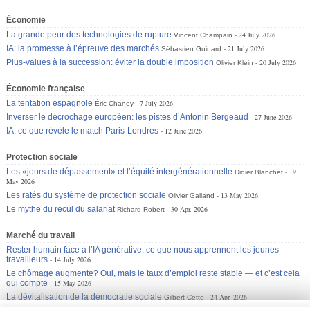
Économie
La grande peur des technologies de rupture
24 July 2026
Vincent Champain
IA: la promesse à l’épreuve des marchés
21 July 2026
Sébastien Guinard
Plus-values à la succession: éviter la double imposition
20 July 2026
Olivier Klein
Économie française
La tentation espagnole
7 July 2026
Éric Chaney
Inverser le décrochage européen: les pistes d’Antonin Bergeaud
27 June 2026
IA: ce que révèle le match Paris-Londres
12 June 2026
Protection sociale
Les «jours de dépassement» et l’équité intergénérationnelle
19
Didier Blanchet
May 2026
Les ratés du système de protection sociale
13 May 2026
Olivier Galland
Le mythe du recul du salariat
30 Apr. 2026
Richard Robert
Marché du travail
Rester humain face à l’IA générative: ce que nous apprennent les jeunes
travailleurs
14 July 2026
Le chômage augmente? Oui, mais le taux d’emploi reste stable — et c’est cela
qui compte
15 May 2026
La dévitalisation de la démocratie sociale
24 Apr. 2026
Gilbert Cette