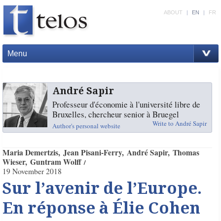
ABOUT
|
EN
|
FR
Menu
André Sapir
Professeur d'économie à l'université libre de
Bruxelles, chercheur senior à Bruegel
Write to André Sapir
Author's personal website
Maria Demertzis
Jean Pisani-Ferry
André Sapir
Thomas
Wieser
Guntram Wolff
19 November 2018
Sur l’avenir de l’Europe.
En réponse à Élie Cohen