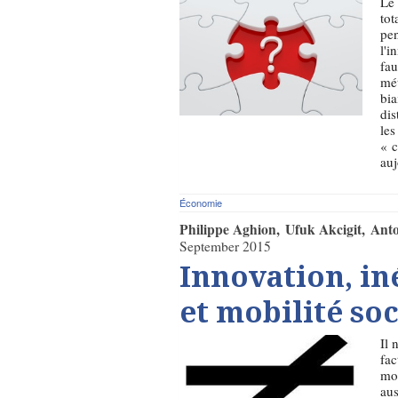
Le 
tot
pen
l'i
fau
mét
bia
dis
les
« c
auj
Économie
Philippe Aghion
Ufuk Akcigit
Anto
September 2015
Innovation, in
et mobilité soc
Il 
fac
moi
aus