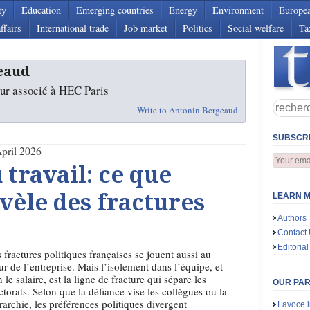
ty
Education
Emerging countries
Energy
Environment
Europe
ffairs
International trade
Job market
Politics
Social welfare
Ta
eaud
ur associé à HEC Paris
Write to Antonin Bergeaud
SUBSCRI
pril 2026
 travail: ce que
évèle des fractures
LEARN M
Authors
Contact
Editorial
 fractures politiques françaises se jouent aussi au
r de l’entreprise. Mais l’isolement dans l’équipe, et
 le salaire, est la ligne de fracture qui sépare les
OUR PA
ctorats. Selon que la défiance vise les collègues ou la
rarchie, les préférences politiques divergent
Lavoce.i