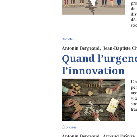
pro
deu
dis
déc
soc
Société
Antonin Bergeaud
Jean-Baptiste C
Quand l’urgen
l’innovation
L’h
pén
acc
vit
soc
tra
Économie
Antonin Bergeaud
Arnaud Dyèvre