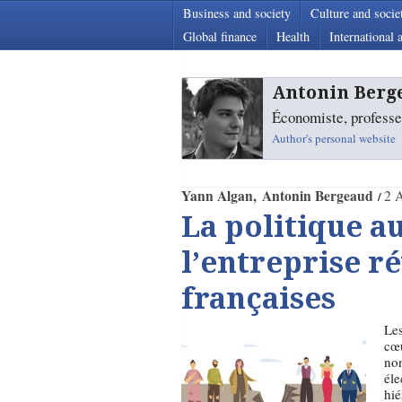
Business and society
Culture and socie
Global finance
Health
International a
Antonin Berg
Économiste, professe
Author's personal website
Yann Algan
Antonin Bergeaud
2 A
La politique au
l’entreprise r
françaises
Les
cœu
non
éle
hié