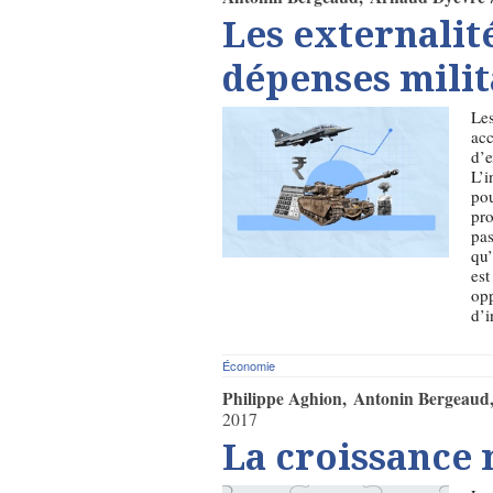
Les externali
dépenses milit
Les
ac
d’e
L’i
pou
pro
pas
qu’
est
opp
d’i
Économie
Philippe Aghion
Antonin Bergeaud
2017
La croissance