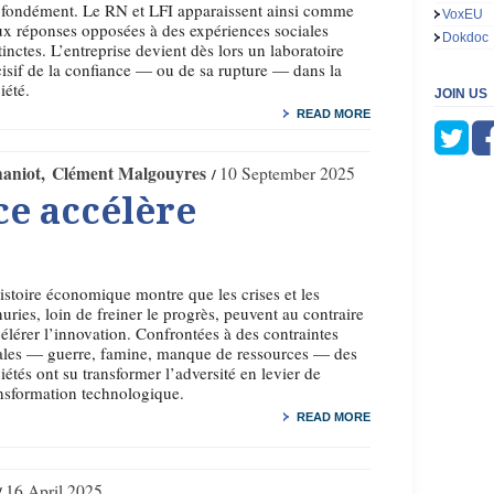
fondément. Le RN et LFI apparaissent ainsi comme
VoxEU
x réponses opposées à des expériences sociales
Dokdoc
tinctes. L’entreprise devient dès lors un laboratoire
isif de la confiance — ou de sa rupture — dans la
iété.
JOIN US
READ MORE
haniot
Clément Malgouyres
10 September 2025
ce accélère
istoire économique montre que les crises et les
uries, loin de freiner le progrès, peuvent au contraire
élérer l’innovation. Confrontées à des contraintes
ales — guerre, famine, manque de ressources — des
iétés ont su transformer l’adversité en levier de
nsformation technologique.
READ MORE
16 April 2025