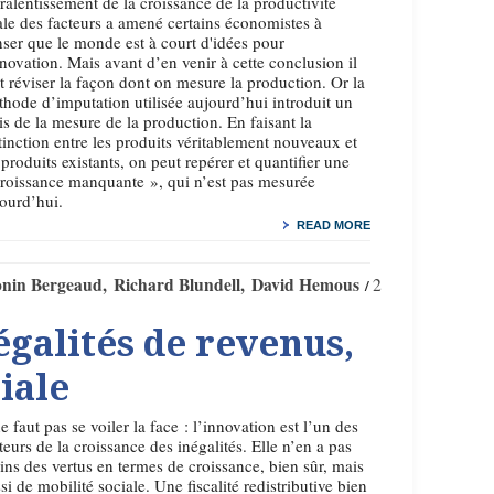
ralentissement de la croissance de la productivité
ale des facteurs a amené certains économistes à
ser que le monde est à court d'idées pour
nnovation. Mais avant d’en venir à cette conclusion il
t réviser la façon dont on mesure la production. Or la
hode d’imputation utilisée aujourd’hui introduit un
is de la mesure de la production. En faisant la
tinction entre les produits véritablement nouveaux et
 produits existants, on peut repérer et quantifier une
roissance manquante », qui n’est pas mesurée
ourd’hui.
READ MORE
nin Bergeaud
Richard Blundell
David Hemous
2
égalités de revenus,
iale
ne faut pas se voiler la face : l’innovation est l’un des
teurs de la croissance des inégalités. Elle n’en a pas
ns des vertus en termes de croissance, bien sûr, mais
si de mobilité sociale. Une fiscalité redistributive bien