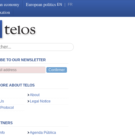
an economy
European politics
EN
|
FR
xation
BE TO OUR NEWSLETTER
Confirmer
ORE ABOUT TELOS
About
 Us
Legal Notice
 Protocol
RTNERS
nfo
Agenda Pública