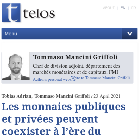
ABOUT
|
EN
|
FR
Menu
Tommaso Mancini Griffoli
Chef de division adjoint, département des
marchés monétaires et de capitaux, FMI
Write to Tommaso Mancini Griffoli
Author's personal website
Tobias Adrian
Tommaso Mancini Griffoli
23 April 2021
Les monnaies publiques
et privées peuvent
coexister à l’ère du