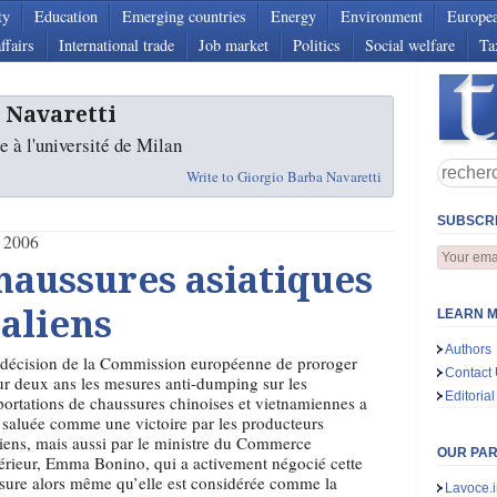
ty
Education
Emerging countries
Energy
Environment
Europe
ffairs
International trade
Job market
Politics
Social welfare
Ta
 Navaretti
 à l'université de Milan
Write to Giorgio Barba Navaretti
SUBSCRI
 2006
haussures asiatiques
taliens
LEARN M
Authors
décision de la Commission européenne de proroger
Contact
r deux ans les mesures anti-dumping sur les
Editorial
ortations de chaussures chinoises et vietnamiennes a
 saluée comme une victoire par les producteurs
liens, mais aussi par le ministre du Commerce
OUR PA
érieur, Emma Bonino, qui a activement négocié cette
ure alors même qu’elle est considérée comme la
Lavoce.i