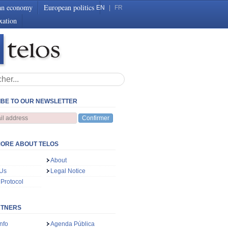
an economy
European politics
EN
|
FR
xation
BE TO OUR NEWSLETTER
Confirmer
ORE ABOUT TELOS
About
 Us
Legal Notice
 Protocol
RTNERS
nfo
Agenda Pública