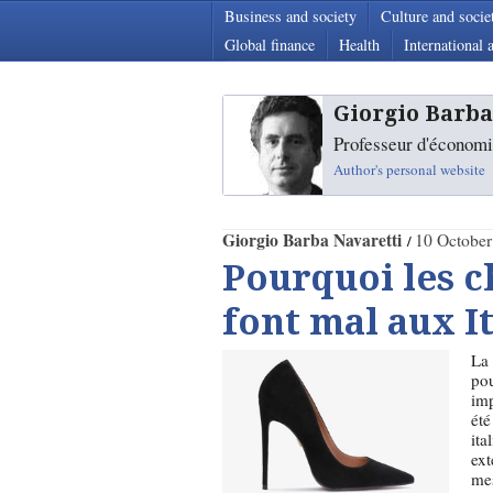
Business and society
Culture and socie
Global finance
Health
International a
Giorgio Barba
Professeur d'économie
Author's personal website
Giorgio Barba Navaretti
10 October
Pourquoi les c
font mal aux I
La 
pou
imp
été
ita
ext
mes