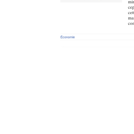
min
cep
cet
mar
con
Économie