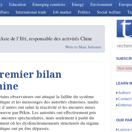
ty
Education
Emerging countries
Energy
Environment
Europe
ffairs
International trade
Job market
Politics
Social welfare
Ta
sie de l’Ifri, responsable des activités Chine
Write to Marc Julienne
SUBSCRI
remier bilan
hine
LEARN M
Authors
tains observateurs ont attaqué la faillite du système
Contact
itique et les mensonges des autorités chinoises, tandis
Editorial
 d’autres ont salué la réactivité et les mesures mises
œuvre par Pékin. Les autorités ont effectivement pris
 mesures spectaculaires, mais seulement à partir du
OUR PA
ent où les dysfonctionnements structurels du régime
itique ont pu être dépassés.
Lavoce.i