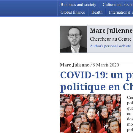
Business and society
Culture and socie
Global finance
Health
International a
Marc Julienne
Chercheur au Centre A
Author's personal website
Marc Julienne
6 March 2020
COVID-19: un p
politique en C
Cer
pol
que
en 
des
mom
pol