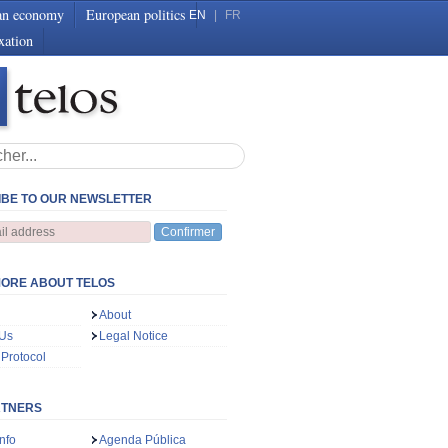
an economy
European politics
EN
|
FR
xation
BE TO OUR NEWSLETTER
Confirmer
ORE ABOUT TELOS
About
 Us
Legal Notice
 Protocol
RTNERS
nfo
Agenda Pública