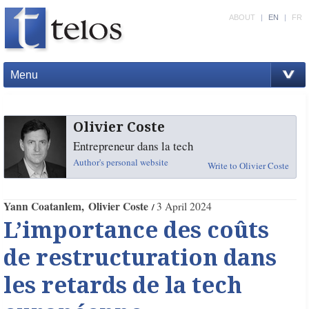
ABOUT
|
EN
|
FR
Menu
Olivier Coste
Entrepreneur dans la tech
Author's personal website
Write to Olivier Coste
Yann Coatanlem
Olivier Coste
3 April 2024
L’importance des coûts
de restructuration dans
les retards de la tech