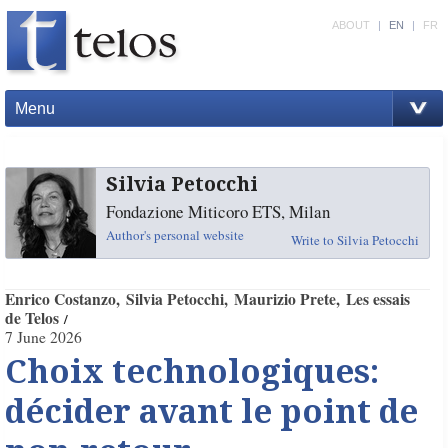
ABOUT
|
EN
|
FR
Menu
Silvia Petocchi
Fondazione Miticoro ETS, Milan
Author's personal website
Write to Silvia Petocchi
Enrico Costanzo
Silvia Petocchi
Maurizio Prete
Les essais
de Telos
7 June 2026
Choix technologiques:
décider avant le point de