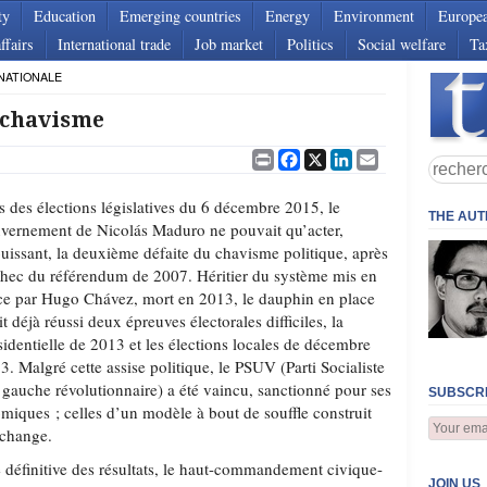
ty
Education
Emerging countries
Energy
Environment
Europe
ffairs
International trade
Job market
Politics
Social welfare
Ta
NATIONALE
 chavisme
Print
Facebook
X
LinkedIn
Email
s des élections législatives du 6 décembre 2015, le
THE AU
vernement de Nicolás Maduro ne pouvait qu’acter,
uissant, la deuxième défaite du chavisme politique, après
chec du référendum de 2007. Héritier du système mis en
ce par Hugo Chávez, mort en 2013, le dauphin en place
it déjà réussi deux épreuves électorales difficiles, la
sidentielle de 2013 et les élections locales de décembre
3. Malgré cette assise politique, le PSUV (Parti Socialiste
 gauche révolutionnaire) a été vaincu, sanctionné pour ses
SUBSCRI
iques ; celles d’un modèle à bout de souffle construit
 change.
définitive des résultats, le haut-commandement civique-
JOIN US