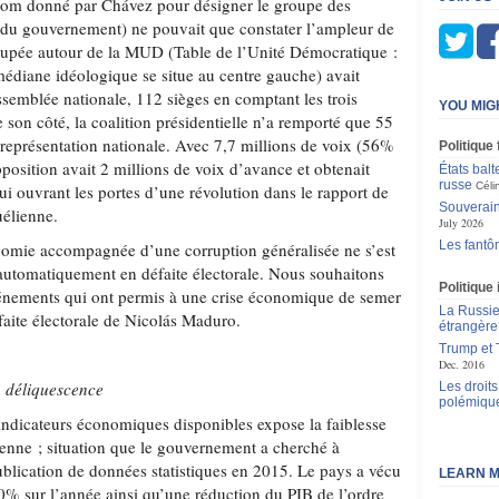
 (nom donné par Chávez pour désigner le groupe des
 du gouvernement) ne pouvait que constater l’ampleur de
roupée autour de la MUD (Table de l’Unité Démocratique :
 médiane idéologique se situe au centre gauche) avait
ssemblée nationale, 112 sièges en comptant les trois
YOU MIG
 son côté, la coalition présidentielle n’a remporté que 55
 représentation nationale. Avec 7,7 millions de voix (56%
Politique
opposition avait 2 millions de voix d’avance et obtenait
États balt
russe
Céli
 lui ouvrant les portes d’une révolution dans le rapport de
Souverain
uélienne.
July 2026
Les fantô
nomie accompagnée d’une corruption généralisée ne s’est
automatiquement en défaite électorale. Nous souhaitons
Politique
’événements qui ont permis à une crise économique de semer
La Russie 
faite électorale de Nicolás Maduro.
étrangère
Trump et T
Dec. 2016
 déliquescence
Les droit
polémiqu
ndicateurs économiques disponibles expose la faiblesse
enne ; situation que le gouvernement a cherché à
ublication de données statistiques en 2015. Le pays a vécu
LEARN M
00% sur l’année ainsi qu’une réduction du PIB de l’ordre