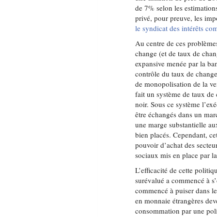
de 7% selon les estimations
privé, pour preuve, les im
le syndicat des intérêts c
Au centre de ces problèmes
change (et de taux de chang
expansive menée par la ban
contrôle du taux de change
de monopolisation de la ve
fait un système de taux de 
noir. Sous ce système l’exé
être échangés dans un march
une marge substantielle au
bien placés. Cependant, ce
pouvoir d’achat des secteu
sociaux mis en place par la
L’efficacité de cette polit
surévalué a commencé à s’
commencé à puiser dans les
en monnaie étrangères deven
consommation par une poli