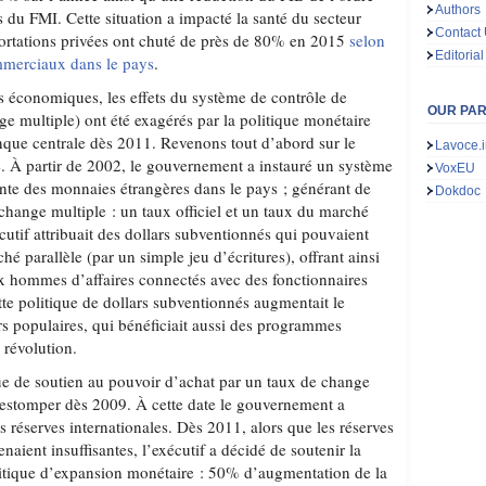
Authors
 du FMI. Cette situation a impacté la santé du secteur
Contact
portations privées ont chuté de près de 80% en 2015
selon
Editorial
ommerciaux dans le pays
.
 économiques, les effets du système de contrôle de
OUR PA
e multiple) ont été exagérés par la politique monétaire
que centrale dès 2011. Revenons tout d’abord sur le
Lavoce.i
. À partir de 2002, le gouvernement a instauré un système
VoxEU
nte des monnaies étrangères dans le pays ; générant de
Dokdoc
change multiple : un taux officiel et un taux du marché
cutif attribuait des dollars subventionnés qui pouvaient
é parallèle (par un simple jeu d’écritures), offrant ainsi
x hommes d’affaires connectés avec des fonctionnaires
tte politique de dollars subventionnés augmentait le
rs populaires, qui bénéficiait aussi des programmes
 révolution.
ique de soutien au pouvoir d’achat par un taux de change
estomper dès 2009. À cette date le gouvernement a
 réserves internationales. Dès 2011, alors que les réserves
aient insuffisantes, l’exécutif a décidé de soutenir la
tique d’expansion monétaire : 50% d’augmentation de la