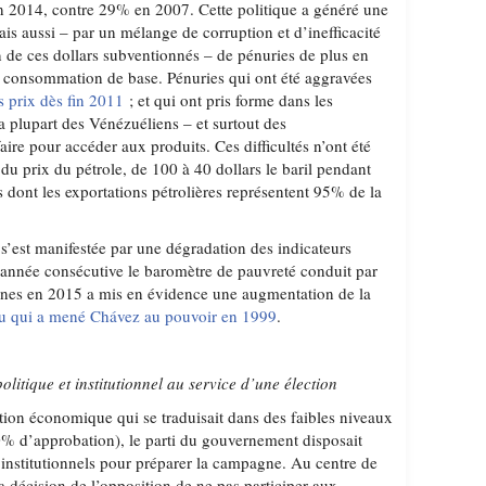
n 2014, contre 29% en 2007. Cette politique a généré une
mais aussi – par un mélange de corruption et d’inefficacité
on de ces dollars subventionnés – de pénuries de plus en
e consommation de base. Pénuries qui ont été aggravées
s prix dès fin 2011
; et qui ont pris forme dans les
a plupart des Vénézuéliens – et surtout des
ire pour accéder aux produits. Ces difficultés n’ont été
du prix du pétrole, de 100 à 40 dollars le baril pendant
 dont les exportations pétrolières représentent 95% de la
 s’est manifestée par une dégradation des indicateurs
année consécutive le baromètre de pauvreté conduit par
nnes en 2015 a mis en évidence une augmentation de la
au qui a mené Chávez au pouvoir en 1999
.
olitique et institutionnel au service d’une élection
uation économique qui se traduisait dans des faibles niveaux
0% d’approbation), le parti du gouvernement disposait
 institutionnels pour préparer la campagne. Au centre de
 décision de l’opposition de ne pas participer aux