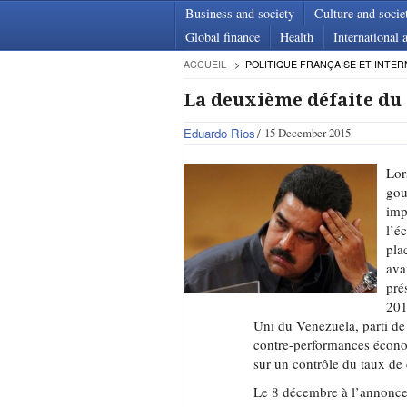
Business and society
Culture and socie
Global finance
Health
International a
ACCUEIL
POLITIQUE FRANÇAISE ET INTER
La deuxième défaite du
Eduardo Rios
15 December 2015
Lor
gou
imp
l’é
pla
ava
pré
201
Uni du Venezuela, parti de
contre-performances économ
sur un contrôle du taux de
Le 8 décembre à l’annonce 