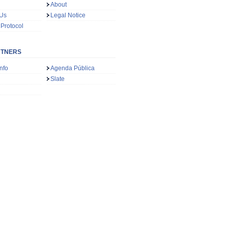
About
 Us
Legal Notice
 Protocol
RTNERS
nfo
Agenda Pública
Slate