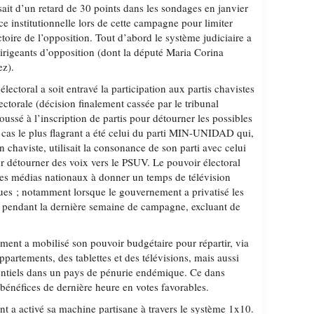
it d’un retard de 30 points dans les sondages en janvier
ce institutionnelle lors de cette campagne pour limiter
ctoire de l’opposition. Tout d’abord le système judiciaire a
irigeants d’opposition (dont la député Maria Corina
z).
ectoral a soit entravé la participation aux partis chavistes
électorale (décision finalement cassée par le tribunal
poussé à l’inscription de partis pour détourner les possibles
e cas le plus flagrant a été celui du parti MIN-UNIDAD qui,
ion chaviste, utilisait la consonance de son parti avec celui
étourner des voix vers le PSUV. Le pouvoir électoral
 les médias nationaux à donner un temps de télévision
ques ; notamment lorsque le gouvernement a privatisé les
s pendant la dernière semaine de campagne, excluant de
ent a mobilisé son pouvoir budgétaire pour répartir, via
ppartements, des tablettes et des télévisions, mais aussi
sentiels dans un pays de pénurie endémique. Ce dans
 bénéfices de dernière heure en votes favorables.
t a activé sa machine partisane à travers le système 1x10.