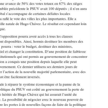
 une avance de 56% des votes totaux en 67% des sièges
mblée précédente le PSUV avait 100 députés ; il n’en aura
obal s’accompagne de certaines défaites locales
a raflé le vote des villes les plus importantes. Elle a
ille natale de Hugo Chávez. Le résultat est cependant loin
que.
l’opposition pourra avoir accès à tous les clauses
sont disponibles. Ainsi, hormis destituer les membres des
 pourra : voter le budget, destituer des ministres,
tiel et changer la constitution. D’une position de faiblesse
institutionnels qui ont permis au gouvernement de concentrer
tion a conquis une position depuis laquelle elle peut
ernement. Ce dernier utilisera ses derniers jours de
 l’action de la nouvelle majorité parlementaire, avec des
nt être facilement inversés.
le à réparer le système économique et la panne de la
olitique du PSUV ont coûté au gouvernement la perte de
e héritée de Hugo Chávez qui lui assurait l’unité du
 La possibilité de négocier avec le nouveau pouvoir de
re les portes à de nouvelles façons de faire de la politique