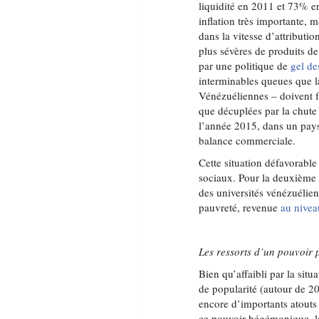
liquidité en 2011 et 73% e
inflation très importante, 
dans la vitesse d’attributi
plus sévères de produits d
par une politique de
gel de
interminables queues que l
Vénézuéliennes – doivent fa
que décuplées par la chute 
l’année 2015, dans un pays
balance commerciale.
Cette situation défavorable
sociaux. Pour la deuxième 
des universités vénézuélie
pauvreté, revenue
au nive
Les ressorts d’un pouvoir p
Bien qu’affaibli par la sit
de popularité (autour de 2
encore d’importants atouts
ce pouvoir hégémonique, la