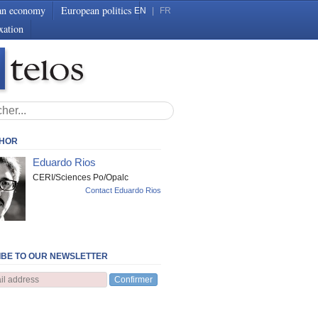
an economy
European politics
EN
|
FR
xation
THOR
Eduardo Rios
CERI/Sciences Po/Opalc
Contact Eduardo Rios
BE TO OUR NEWSLETTER
Confirmer