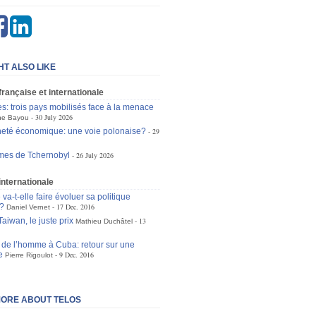
HT ALSO LIKE
 française et internationale
es: trois pays mobilisés face à la menace
30 July 2026
ne Bayou
eté économique: une voie polonaise?
29
mes de Tchernobyl
26 July 2026
 internationale
va-t-elle faire évoluer sa politique
?
17 Dec. 2016
Daniel Vernet
aiwan, le juste prix
13
Mathieu Duchâtel
s de l’homme à Cuba: retour sur une
e
9 Dec. 2016
Pierre Rigoulot
ORE ABOUT TELOS