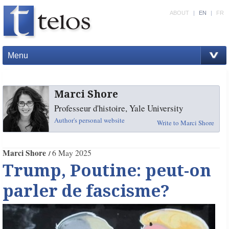
ABOUT
|
EN
|
FR
Menu
Marci Shore
Professeur d'histoire, Yale University
Author's personal website
Write to Marci Shore
Marci Shore
6 May 2025
Trump, Poutine: peut-on
parler de fascisme?