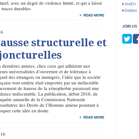
turel, avec un degré de violence limité, et qui a laissé
VoxEU
 traces durables.
Dokdoc
READ MORE
JOIN US
16
ausse structurelle et
joncturelles
 dernières années, chez ceux qui adhèrent aux
eurs universalistes d’ouverture et de tolérance à
gard des étrangers ou immigrés, l’idée que la société
nçaise tout entière était emportée par un inéluctable
vement de hausse de la xénophobie paraissait une
dence indiscutable. La publication, début 2016, de
nquête annuelle de la Commission Nationale
sultative des Droits de l’Homme amène pourtant à
oquer cette idée en doute.
READ MORE
016