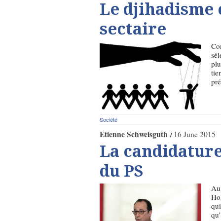
Le djihadism
sectaire
Com
sél
plu
tie
pré
Société
Etienne Schweisguth
16 June 2015
La candidature
du PS
Au 
Hol
qui
qu’