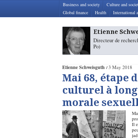
Business and society
Culture and socie
Global finance
Health
International a
Etienne Schw
Directeur de recher
Po)
Etienne Schweisguth
3 May 2018
Mai 68, étape
culturel à long
morale sexuel
Mai
pro
Il 
peu
jad