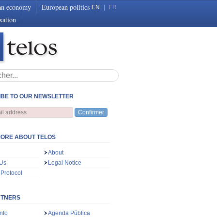
an economy
European politics
EN
|
FR
xation
BE TO OUR NEWSLETTER
Confirmer
ORE ABOUT TELOS
About
 Us
Legal Notice
 Protocol
RTNERS
nfo
Agenda Pública