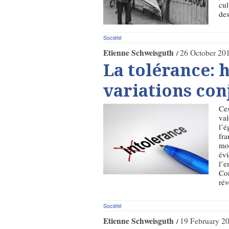
cul
des
Société
Etienne Schweisguth
26 October 20
La tolérance: h
variations con
Ces
val
l’é
fra
mou
évi
l’e
Con
rév
Société
Etienne Schweisguth
19 February 2