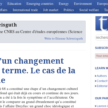
ty
Education
Emerging countries
Energy
Environment
Europe
ffairs
International trade
Job market
Politics
Social welfare
Ta
eisguth
che CNRS au Centre d'études européennes (Science
Write to Etienne Schweisguth
SUBSCRI
 d’un changement
 terme. Le cas de la
LEARN M
Authors
le
Contact
Editorial
 68 a constitué une étape d’un changement culturel
fond qui était déjà en cours et continue de nos jours.
en a été à la fois le symptôme et l’accélérateur. On
OUR PA
t le comparer au grand ébranlement qu’a constitué
is l’affaire Dreyfus: un grand choc idéologique et
Lavoce.i