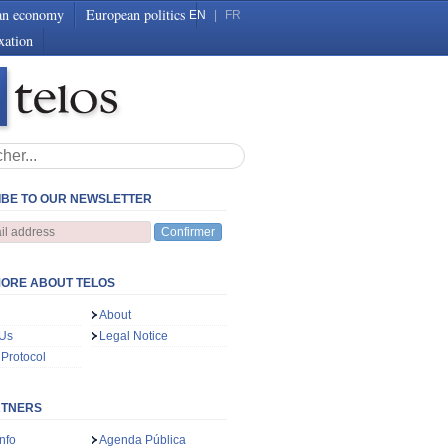
an economy
European politics
EN
|
FR
xation
BE TO OUR NEWSLETTER
Confirmer
ORE ABOUT TELOS
About
 Us
Legal Notice
 Protocol
RTNERS
nfo
Agenda Pública