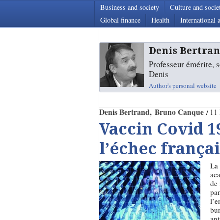
Business and society
Culture and socie
Global finance
Health
International a
Denis Bertra
Professeur émérite, s
Denis
Author's personal website
Denis Bertrand
Bruno Canque
11
Vaccin Covid 1
l’échec françai
La 
aca
de 
pa
l’e
bur
ant