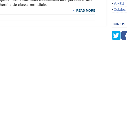
herche de classe mondiale.
VoxEU
Dokdoc
READ MORE
JOIN US