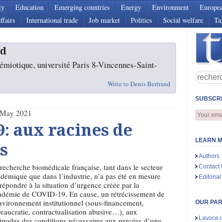
ty
Education
Emerging countries
Energy
Environment
Europe
ffairs
International trade
Job market
Politics
Social welfare
Ta
nd
émiotique, université Paris 8-Vincennes-Saint-
Write to Denis Bertrand
SUBSCRI
 May 2021
9: aux racines de
LEARN M
s
Authors
recherche biomédicale française, tant dans le secteur
Contact
démique que dans l’industrie, n’a pas été en mesure
Editorial
répondre à la situation d’urgence créée par la
ndémie de COVID-19. En cause, un rétrécissement de
nvironnement institutionnel (sous-financement,
OUR PA
eaucratie, contractualisation abusive…), aux
Lavoce.i
ipodes des conditions nécessaires aux percées d’une