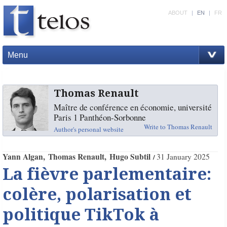
ABOUT
|
EN
|
FR
Menu
Thomas Renault
Maître de conférence en économie, université
Paris 1 Panthéon-Sorbonne
Write to Thomas Renault
Author's personal website
Yann Algan
Thomas Renault
Hugo Subtil
31 January 2025
La fièvre parlementaire:
colère, polarisation et
politique TikTok à