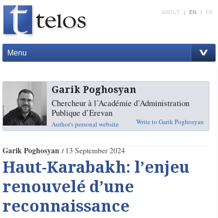
ABOUT
|
EN
|
FR
Menu
Garik Poghosyan
Chercheur à l’Académie d’Administration
Publique d’Erevan
Write to Garik Poghosyan
Author's personal website
Garik Poghosyan
13 September 2024
Haut-Karabakh: l’enjeu
renouvelé d’une
reconnaissance