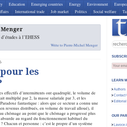
ty
Education
Emerging countries
Energy
Environment
Europe
ffairs
International trade
Job market
Politics
Social welfare
Ta
l Menger
r d’études à l’EHESS
Write to Pierre-Michel Menger
SUBSCRI
6
 pour les
?
LEARN M
Authors
s effectifs d’intermittents ont quadruplé, le volume de
Contact
ait multiplié par 2, la masse salariale par 3, et les
Editorial
aradoxe fantastique : alors que ce secteur a connu une
n revenus distribués, en volume de travail alloué), il
t au chômage au point que le chômage a progressé plus
OUR PA
nt absurde au regard du fonctionnement habituel du
 ? Chacun et personne : c’est le propre d’un système
Lavoce.i