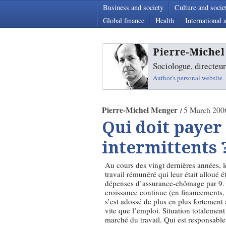
Business and society
Culture and socie
Global finance
Health
International a
Pierre-Miche
Sociologue, directeu
Author's personal website
Pierre-Michel Menger
5 March 200
Qui doit payer
intermittents 
Au cours des vingt dernières années, le
travail rémunéré qui leur était alloué ét
dépenses d’assurance-chômage par 9. P
croissance continue (en financements, e
s’est adossé de plus en plus fortemen
vite que l’emploi. Situation totaleme
marché du travail. Qui est responsable