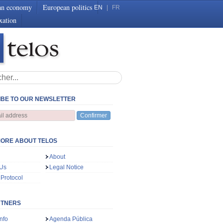
an economy
European politics
EN
|
FR
xation
BE TO OUR NEWSLETTER
Confirmer
ORE ABOUT TELOS
About
 Us
Legal Notice
 Protocol
RTNERS
nfo
Agenda Pública