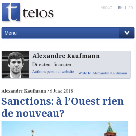
ABOUT
|
EN
|
FR
Menu
Alexandre Kaufmann
Directeur financier
Author's personal website
Write to Alexandre Kaufmann
Alexandre Kaufmann
6 June 2018
Sanctions: à l’Ouest rien
de nouveau?