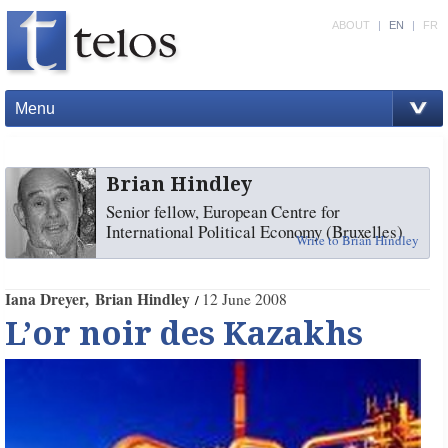
ABOUT
|
EN
|
FR
Menu
Brian Hindley
Senior fellow, European Centre for
International Political Economy (Bruxelles)
Write to Brian Hindley
Iana Dreyer
Brian Hindley
12 June 2008
L’or noir des Kazakhs