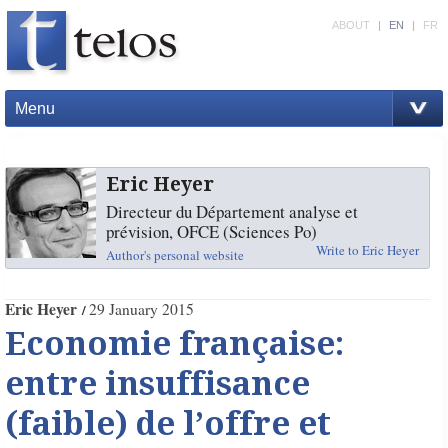
ABOUT
|
EN
|
FR
Menu
Eric Heyer
Directeur du Département analyse et
prévision, OFCE (Sciences Po)
Write to Eric Heyer
Author's personal website
Eric Heyer
29 January 2015
Economie française:
entre insuffisance
(faible) de l’offre et