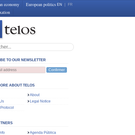
an economy
European politics
EN
|
FR
xation
BE TO OUR NEWSLETTER
Confirmer
ORE ABOUT TELOS
About
 Us
Legal Notice
 Protocol
RTNERS
nfo
Agenda Pública