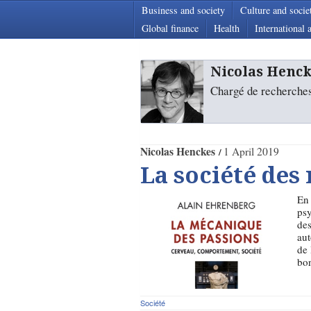
Business and society
Culture and socie
Global finance
Health
International a
Nicolas Henck
Chargé de recherch
Nicolas Henckes
1 April 2019
La société des
En 
psy
des
aut
de 
bon
Société