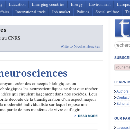
ty
Education
Emerging countries
Energy
Environment
Europe
ffairs
International trade
Job market
Politics
Social welfare
Ta
es
es au CNRS
Write to Nicolas Henckes
SUBSCRI
 neurosciences
LEARN M
croyant créer des concepts biologiques ou
chologiques les neuroscientifiques ne font que répéter
Authors
 idées qui circulent largement dans nos sociétés. Leur
Contact
orité découle de la transfiguration d’un aspect majeur
la modernité individualiste sur lequel repose une
Editorial
ne partie de nos manières de vivre et d’agir.
READ MORE
OUR PA
Lavoce.i