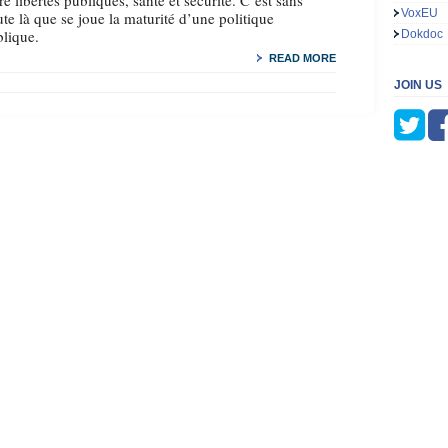
re libertés publiques, santé et sécurité. C’est sans
VoxEU
te là que se joue la maturité d’une politique
lique.
Dokdoc
READ MORE
JOIN US