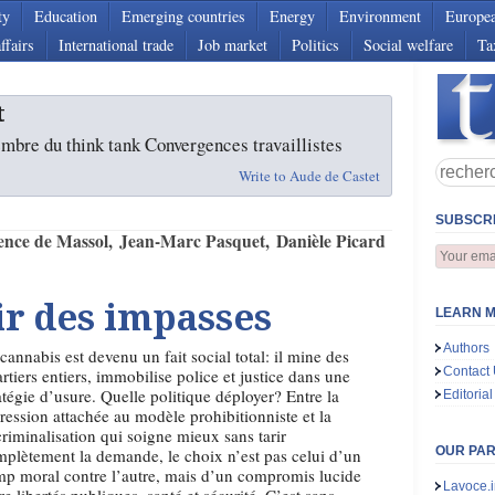
ty
Education
Emerging countries
Energy
Environment
Europe
ffairs
International trade
Job market
Politics
Social welfare
Ta
t
mbre du think tank Convergences travaillistes
Write to Aude de Castet
SUBSCRI
ence de Massol
Jean-Marc Pasquet
Danièle Picard
ir des impasses
LEARN M
Authors
cannabis est devenu un fait social total: il mine des
Contact
rtiers entiers, immobilise police et justice dans une
atégie d’usure. Quelle politique déployer? Entre la
Editorial
ression attachée au modèle prohibitionniste et la
riminalisation qui soigne mieux sans tarir
OUR PA
plètement la demande, le choix n’est pas celui d’un
p moral contre l’autre, mais d’un compromis lucide
Lavoce.i