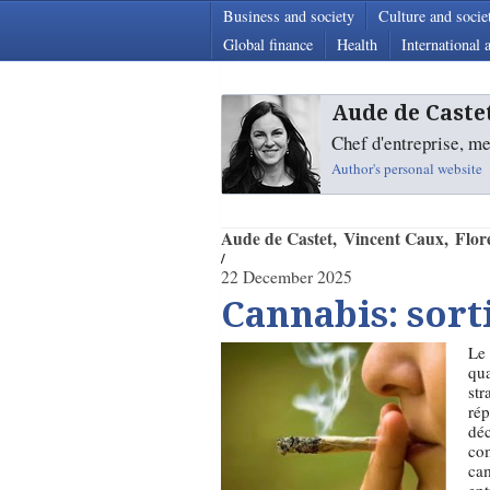
Business and society
Culture and socie
Global finance
Health
International a
Aude de Caste
Chef d'entreprise, me
Author's personal website
Aude de Castet
Vincent Caux
Flor
22 December 2025
Cannabis: sort
Le 
qua
str
rép
déc
com
cam