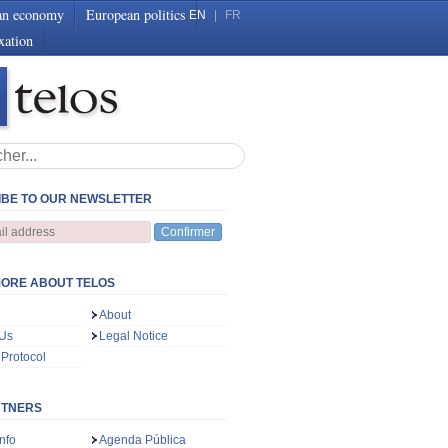
an economy
European politics
EN
|
FR
xation
BE TO OUR NEWSLETTER
Confirmer
ORE ABOUT TELOS
About
 Us
Legal Notice
 Protocol
RTNERS
nfo
Agenda Pública