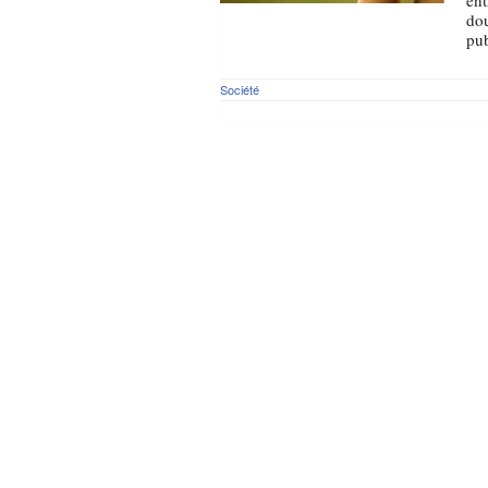
ent
dou
pub
Société