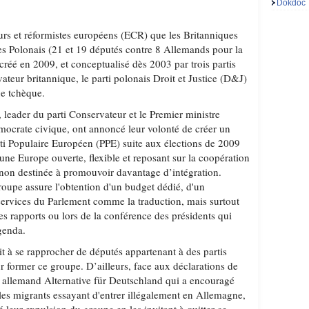
Dokdoc
rs et réformistes européens (ECR) que les Britanniques
s Polonais (21 et 19 députés contre 8 Allemands pour la
 créé en 2009, et conceptualisé dès 2003 par trois partis
vateur britannique, le parti polonais Droit et Justice (D&J)
ue tchèque.
eader du parti Conservateur et le Premier ministre
émocrate civique, ont annoncé leur volonté de créer un
i Populaire Européen (PPE) suite aux élections de 2009
’une Europe ouverte, flexible et reposant sur la coopération
non destinée à promouvoir davantage d’intégration.
oupe assure l'obtention d'un budget dédié, d'un
 services du Parlement comme la traduction, mais surtout
es rapports ou lors de la conférence des présidents qui
agenda.
t à se rapprocher de députés appartenant à des partis
r former ce groupe. D’ailleurs, face aux déclarations de
i allemand Alternative für Deutschland qui a encouragé
e les migrants essayant d'entrer illégalement en Allemagne,