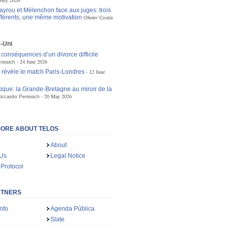
July 2026
ayrou et Mélenchon face aux juges: trois
ifférents, une même motivation
Olivier Costa
-Uni
s conséquences d’un divorce difficile
24 June 2026
rissich
e révèle le match Paris-Londres
12 June
tique: la Grande-Bretagne au miroir de la
20 May 2026
iccardo Perissich
ORE ABOUT TELOS
About
 Us
Legal Notice
 Protocol
RTNERS
nfo
Agenda Pública
Slate