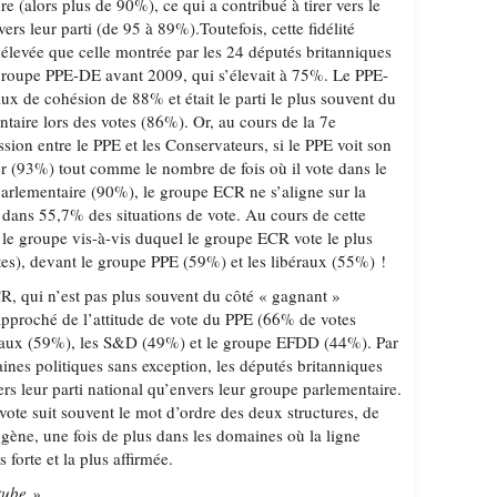
ure (alors plus de 90%), ce qui a contribué à tirer vers le
ers leur parti (de 95 à 89%).Toutefois, cette fidélité
 élevée que celle montrée par les 24 députés britanniques
 groupe PPE-DE avant 2009, qui s’élevait à 75%. Le PPE-
aux de cohésion de 88% et était le parti le plus souvent du
ntaire lors des votes (86%). Or, au cours de la 7e
cission entre le PPE et les Conservateurs, si le PPE voit son
r (93%) tout comme le nombre de fois où il vote dans le
arlementaire (90%), le groupe ECR ne s’aligne sur la
 dans 55,7% des situations de vote. Au cours de cette
 le groupe vis-à-vis duquel le groupe ECR vote le plus
es), devant le groupe PPE (59%) et les libéraux (55%) !
, qui n’est pas plus souvent du côté « gagnant »
approché de l’attitude de vote du PPE (66% de votes
béraux (59%), les S&D (49%) et le groupe EFDD (44%). Par
aines politiques sans exception, les députés britanniques
rs leur parti national qu’envers leur groupe parlementaire.
 vote suit souvent le mot d’ordre des deux structures, de
ène, une fois de plus dans les domaines où la ligne
 forte et la plus affirmée.
tube »