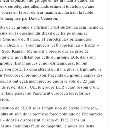
é leur expulsion du groupe en les invitant à quitter ce
 deux eurodéputés allemands estiment toutefois qu'une
tera en faveur de leur maintien, illustrant la faible
tité imaginée par David Cameron.
artis de ce groupe s’affichent, c’est surtout au sein même de
eurs sur la question du Brexit que les positions se
du
Guardian
du 8 mars, 11 eurodéputés britanniques
e « Brexin », 4 sont indécis, et 6 appelent au « Brexit »
e Syed Kamall. Même s’il a précisé que sa prise de
et qu’elle ne reflétait pas celle du groupe ECR dans son
groupe, Britanniques et non-Britanniques, lui ont
son poste. Ils considèrent qu’il n’a plus la légitimité ni
pour l’occuper et promouvoir l’agenda du groupe auprès des
es. Ils ont également précisé que si le vote du 23 juin
de rester dans l’UE, le groupe ECR aurait besoin d’une
e et faire passer au Parlement européen les réformes
eron.
 création de l’ECR sous l’impulsion de David Cameron,
 plus au sein de la première force politique de l’hémicycle
ier » dont ils disposaient au sein du PPE. Dans un
nt aux coalitions faute de majorité, le poids des deux