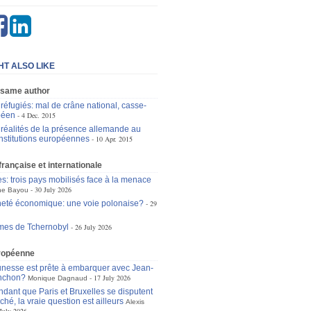
HT ALSO LIKE
 same author
 réfugiés: mal de crâne national, casse-
péen
4 Dec. 2015
 réalités de la présence allemande au
institutions européennes
10 Apr. 2015
 française et internationale
es: trois pays mobilisés face à la menace
30 July 2026
ne Bayou
eté économique: une voie polonaise?
29
mes de Tchernobyl
26 July 2026
ropéenne
unesse est prête à embarquer avec Jean-
nchon?
17 July 2026
Monique Dagnaud
dant que Paris et Bruxelles se disputent
ché, la vraie question est ailleurs
Alexis