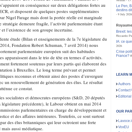
15 
Vessat
 s’appuient en conséquence sur deux délégations fortes au
Le Pen, B
destins d
ECR, et disposent de quelques postes supplémentaires
9 July 2026
r Nigel Farage mais dont la portée réelle est marginale
 stratégie demeure fragile, l’activité parlementaire étant
Royaume
 et l’existence de son groupe incertaine.
Brexit: le
Riccardo Pe
dente étude (Bilan et enseignements de la 7e législature du
IA: ce qu
2014, Fondation Robert Schuman, 7 avril 2014) nous
2026
ortement parlementaire européen suit des habitudes
Crise poli
France?
R
es apparaissent dans le trio de tête en termes d’activités.
ment fortement soutenus par leurs partis qui élaborent des
entation à Bruxelles. Le long terme prévaut et permet
LEARN M
litiques reconnus et obtenir ainsi des postes d’envergure
vec un renouvellement de génération des élus. Le résultat
Authors
atténue ce constat.
Contact
Editorial
les socialistes et démocrates européens (S&D, 20 députés
a législature précédente), le Labour obtient en mai 2014
commissions parlementaires en charge du développement et
OUR PA
ustice et des affaires intérieures. Toutefois, ce sont surtout
Lavoce.i
ar des élus britanniques qui leur octroient une forte
VoxEU
d mais aussi médiatique.