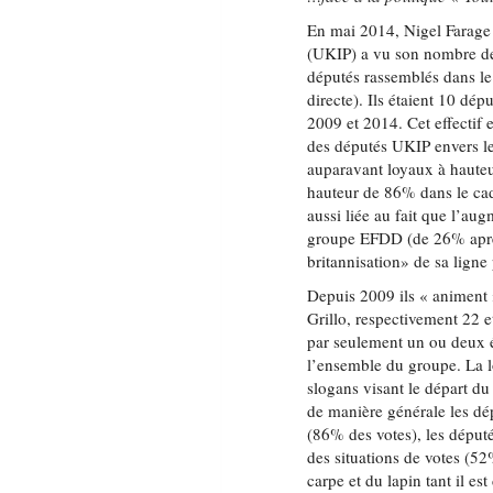
En mai 2014, Nigel Farage
(UKIP) a vu son nombre de
députés rassemblés dans le
directe). Ils étaient 10 dép
2009 et 2014. Cet effectif 
des députés UKIP envers le
auparavant loyaux à hauteu
hauteur de 86% dans le cadr
aussi liée au fait que l’au
groupe EFDD (de 26% aprè
britannisation» de sa ligne 
Depuis 2009 ils « animent
Grillo, respectivement 22 e
par seulement un ou deux 
l’ensemble du groupe. La lo
slogans visant le départ d
de manière générale les dép
(86% des votes), les député
des situations de votes (52
carpe et du lapin tant il es