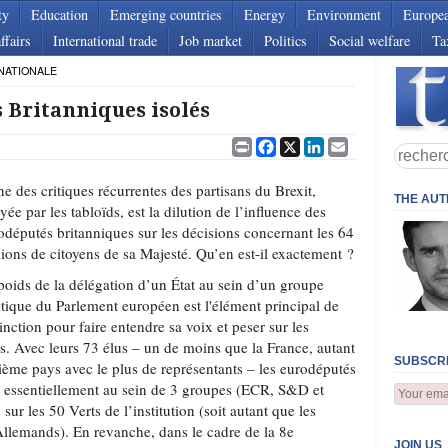
ty
Education
Emerging countries
Energy
Environment
Europe
ffairs
International trade
Job market
Politics
Social welfare
Ta
NATIONALE
 Britanniques isolés
Print
Facebook
X
LinkedIn
Email
ne des critiques récurrentes des partisans du Brexit,
THE AU
ayée par les tabloïds, est la dilution de l’influence des
odéputés britanniques sur les décisions concernant les 64
lions de citoyens de sa Majesté. Qu’en est-il exactement ?
poids de la délégation d’un État au sein d’un groupe
itique du Parlement européen est l'élément principal de
tinction pour faire entendre sa voix et peser sur les
s. Avec leurs 73 élus – un de moins que la France, autant
SUBSCRI
oisième pays avec le plus de représentants – les eurodéputés
nt essentiellement au sein de 3 groupes (ECR, S&D et
ur les 50 Verts de l’institution (soit autant que les
 Allemands). En revanche, dans le cadre de la 8e
JOIN US