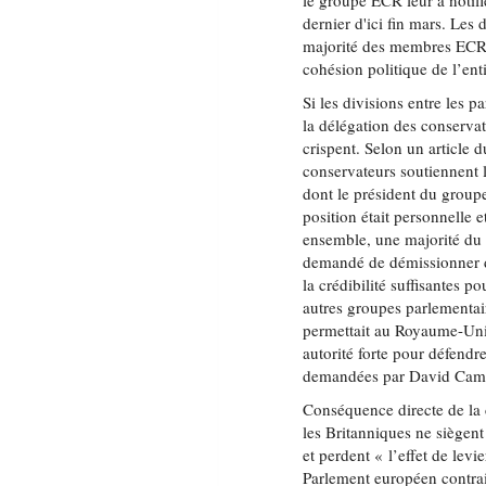
le groupe ECR leur a notifi
dernier d'ici fin mars. Les
majorité des membres ECR vo
cohésion politique de l’en
Si les divisions entre les p
la délégation des conservat
crispent. Selon un article 
conservateurs soutiennent l
dont le président du group
position était personnelle 
ensemble, une majorité du 
demandé de démissionner de 
la crédibilité suffisantes 
autres groupes parlementair
permettait au Royaume-Uni 
autorité forte pour défendr
demandées par David Cam
Conséquence directe de la
les Britanniques ne siègent
et perdent « l’effet de lev
Parlement européen contrai