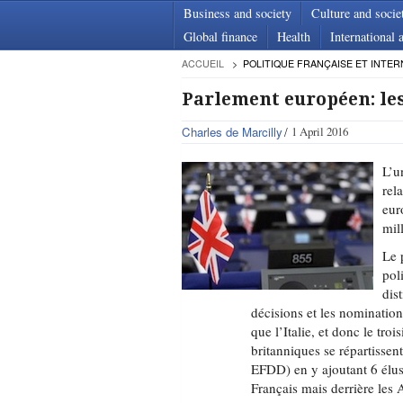
Business and society
Culture and socie
Global finance
Health
International a
ACCUEIL
POLITIQUE FRANÇAISE ET INTER
Parlement européen: les
Charles de Marcilly
1 April 2016
L’u
rel
eur
mil
Le 
pol
dis
décisions et les nomination
que l’Italie, et donc le tr
britanniques se répartisse
EFDD) en y ajoutant 6 élus s
Français mais derrière les