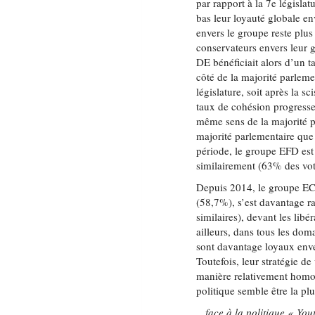
par rapport à la 7e législat
bas leur loyauté globale env
envers le groupe reste plus
conservateurs envers leur
DE bénéficiait alors d’un t
côté de la majorité parleme
législature, soit après la s
taux de cohésion progresse
même sens de la majorité p
majorité parlementaire que
période, le groupe EFD est
similairement (63% des vot
Depuis 2014, le groupe ECR
(58,7%), s’est davantage r
similaires), devant les li
ailleurs, dans tous les dom
sont davantage loyaux enve
Toutefois, leur stratégie de
manière relativement homog
politique semble être la plus
…face à la politique « You