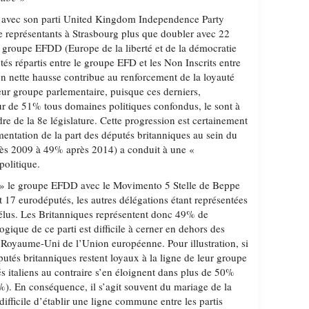
 avec son parti United Kingdom Independence Party
 représentants à Strasbourg plus que doubler avec 22
 groupe EFDD (Europe de la liberté et de la démocratie
utés répartis entre le groupe EFD et les Non Inscrits entre
en nette hausse contribue au renforcement de la loyauté
ur groupe parlementaire, puisque ces derniers,
r de 51% tous domaines politiques confondus, le sont à
e de la 8e législature. Cette progression est certainement
gmentation de la part des députés britanniques au sein du
s 2009 à 49% après 2014) a conduit à une «
politique.
 » le groupe EFDD avec le Movimento 5 Stelle de Beppe
t 17 eurodéputés, les autres délégations étant représentées
élus. Les Britanniques représentent donc 49% de
gique de ce parti est difficile à cerner en dehors des
u Royaume-Uni de l’Union européenne. Pour illustration, si
utés britanniques restent loyaux à la ligne de leur groupe
s italiens au contraire s’en éloignent dans plus de 50%
%). En conséquence, il s’agit souvent du mariage de la
t difficile d’établir une ligne commune entre les partis