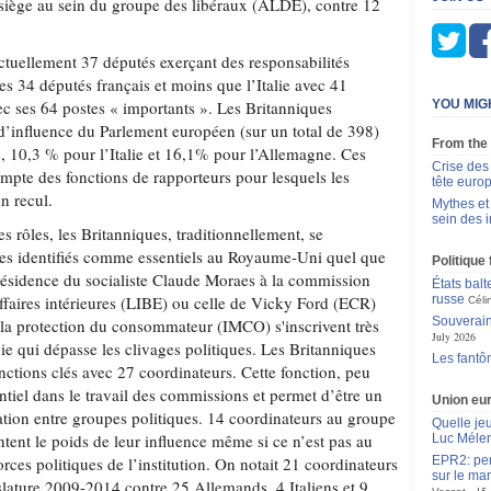
é siège au sein du groupe des libéraux (ALDE), contre 12
uellement 37 députés exerçant des responsabilités
les 34 députés français et moins que l’Italie avec 41
c ses 64 postes « importants ». Les Britanniques
YOU MIG
’influence du Parlement européen (sur un total de 398)
From the
, 10,3 % pour l’Italie et 16,1% pour l’Allemagne. Ces
Crise des
mpte des fonctions de rapporteurs pour lesquels les
tête euro
n recul.
Mythes et
sein des 
es rôles, les Britanniques, traditionnellement, se
nes identifiés comme essentiels au Royaume-Uni quel que
Politique
 présidence du socialiste Claude Moraes à la commission
États balt
t affaires intérieures (LIBE) ou celle de Vicky Ford (ECR)
russe
Céli
Souverain
t la protection du consommateur (IMCO) s'inscrivent très
July 2026
ie qui dépasse les clivages politiques. Les Britanniques
Les fantô
fonctions clés avec 27 coordinateurs. Cette fonction, peu
tiel dans le travail des commissions et permet d’être un
Union eu
ation entre groupes politiques. 14 coordinateurs au groupe
Quelle je
nt le poids de leur influence même si ce n’est pas au
Luc Méle
orces politiques de l’institution. On notait 21 coordinateurs
EPR2: pen
sur le mar
islature 2009-2014 contre 25 Allemands, 4 Italiens et 9