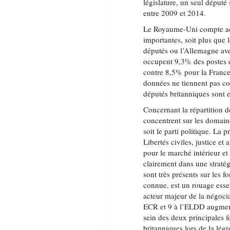
législature, un seul déput
entre 2009 et 2014.
Le Royaume-Uni compte act
importantes, soit plus que 
députés ou l’Allemagne ave
occupent 9,3% des postes d
contre 8,5% pour la France
données ne tiennent pas co
députés britanniques sont e
Concernant la répartition d
concentrent sur les domai
soit le parti politique. La
Libertés civiles, justice e
pour le marché intérieur e
clairement dans une stratég
sont très présents sur les 
connue, est un rouage essen
acteur majeur de la négoci
ECR et 9 à l’ELDD augmente
sein des deux principales f
britanniques lors de la lég