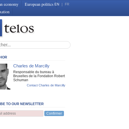
an economy
European politics
EN
|
FR
xation
THOR
Charles de Marcilly
Responsable du bureau à
Bruxelles de la Fondation Robert
Schuman
Contact Charles de Marcilly
BE TO OUR NEWSLETTER
Confirmer