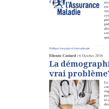
acc
est
ver
cyn
pré
pub
dé
con
que
Politique française et internationale
Etienne Caniard
6 October 2016
La démographie
vrai problème
La 
cac
org
pe
et 
des