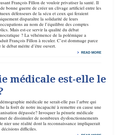
usant François Fillon de vouloir privatiser la santé. Il
 de bonne guerre de créer un clivage artificiel entre les
tueux défenseurs de la sécu et ceux qui feraient
iquement disparaître la solidarité de leurs
occupations au nom de l’équilibre des comptes
lics. Mais est-ce servir la qualité du débat
mocratique ? La véhémence de la polémique a
duit François Fillon à reculer. C’est dommage parce
 le débat mérite d’être ouvert.
READ MORE
 médicale est-elle le
?
démographie médicale ne serait-elle pas l’arbre qui
he la forêt de notre incapacité à remettre en cause une
anisation dépassée? Invoquer la pénurie médicale
rmet de dissimuler de nombreux dysfonctionnements
de nier une réalité dont la reconnaissance impliquerait
 décisions difficiles.