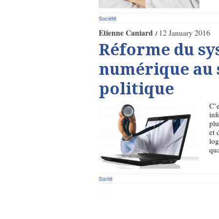
Société
Etienne Caniard
12 January 2016
Réforme du sys
numérique au s
politique
C’e
inf
plu
et 
log
qua
Santé