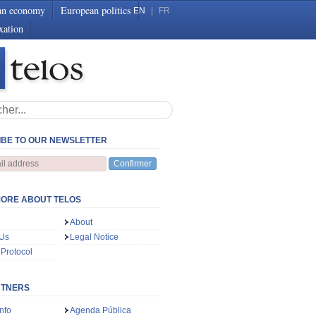
an economy
European politics
EN
|
FR
xation
BE TO OUR NEWSLETTER
Confirmer
ORE ABOUT TELOS
About
 Us
Legal Notice
 Protocol
RTNERS
nfo
Agenda Pública