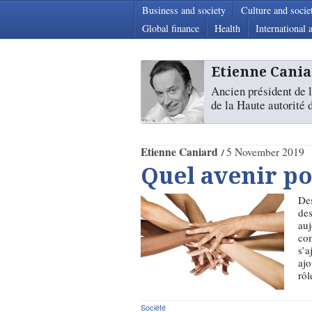
Business and society
Culture and socie
Global finance
Health
International a
Etienne Cani
Ancien président de 
de la Haute autorité 
Etienne Caniard
5 November 2019
Quel avenir po
Des
des
auj
com
s’a
ajo
rôl
Société