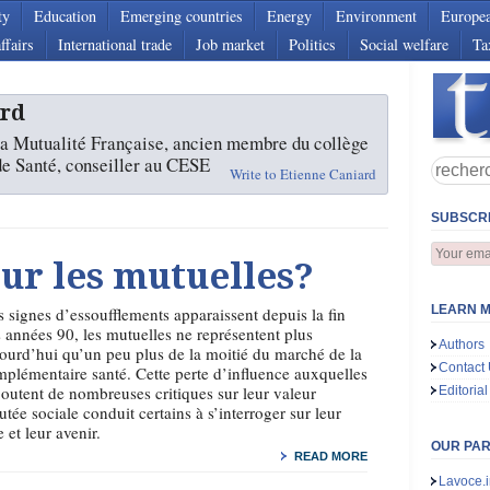
ty
Education
Emerging countries
Energy
Environment
Europe
ffairs
International trade
Job market
Politics
Social welfare
Ta
ard
la Mutualité Française, ancien membre du collège
de Santé, conseiller au CESE
Write to Etienne Caniard
SUBSCRI
ur les mutuelles?
LEARN M
 signes d’essoufflements apparaissent depuis la fin
 années 90, les mutuelles ne représentent plus
Authors
ourd’hui qu’un peu plus de la moitié du marché de la
Contact
plémentaire santé. Cette perte d’influence auxquelles
joutent de nombreuses critiques sur leur valeur
Editorial
utée sociale conduit certains à s’interroger sur leur
e et leur avenir.
OUR PA
READ MORE
Lavoce.i