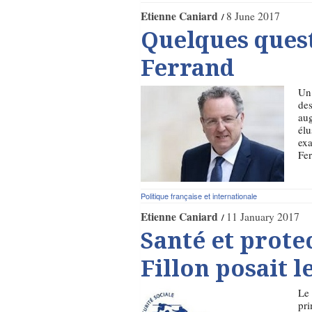
Etienne Caniard
8 June 2017
Quelques quest
Ferrand
Un 
des
aug
élu
exa
Fe
Politique française et internationale
Etienne Caniard
11 January 2017
Santé et protec
Fillon posait 
Le 
pri