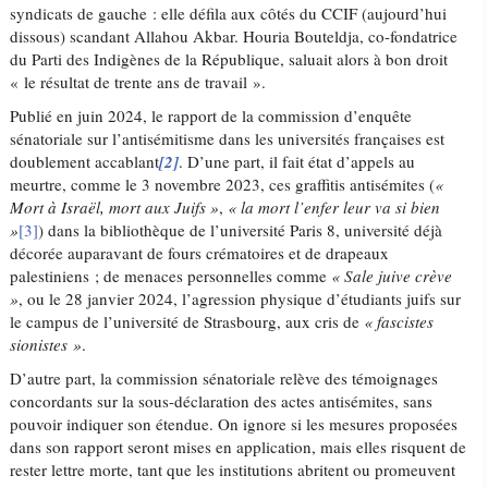
syndicats de gauche : elle défila aux côtés du CCIF (aujourd’hui
dissous) scandant Allahou Akbar. Houria Bouteldja, co-fondatrice
du Parti des Indigènes de la République, saluait alors à bon droit
« le résultat de trente ans de travail ».
Publié en juin 2024, le rapport de la commission d’enquête
sénatoriale sur l’antisémitisme dans les universités françaises est
doublement accablant
[2]
. D’une part, il fait état d’appels au
meurtre, comme le 3 novembre 2023, ces graffitis antisémites (
«
Mort à Israël, mort aux Juifs »
,
« la mort l’enfer leur va si bien
»
[3]
) dans la bibliothèque de l’université Paris 8, université déjà
décorée auparavant de fours crématoires et de drapeaux
palestiniens ; de menaces personnelles comme
« Sale juive crève
»
, ou le 28 janvier 2024, l’agression physique d’étudiants juifs sur
le campus de l’université de Strasbourg, aux cris de
« fascistes
sionistes »
.
D’autre part, la commission sénatoriale relève des témoignages
concordants sur la sous-déclaration des actes antisémites, sans
pouvoir indiquer son étendue. On ignore si les mesures proposées
dans son rapport seront mises en application, mais elles risquent de
rester lettre morte, tant que les institutions abritent ou promeuvent