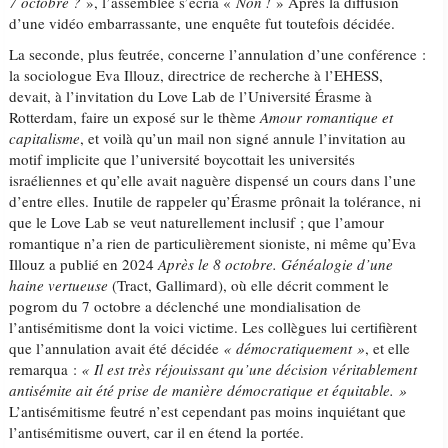
7 octobre ?
», l’assemblée s’écria «
Non !
» Après la diffusion
d’une vidéo embarrassante, une enquête fut toutefois décidée.
La seconde, plus feutrée, concerne l’annulation d’une conférence :
la sociologue Eva Illouz, directrice de recherche à l’EHESS,
devait, à l’invitation du Love Lab de l’Université Érasme à
Rotterdam, faire un exposé sur le thème
Amour romantique et
capitalisme
, et voilà qu’un mail non signé annule l’invitation au
motif implicite que l’université boycottait les universités
israéliennes et qu’elle avait naguère dispensé un cours dans l’une
d’entre elles. Inutile de rappeler qu’Érasme prônait la tolérance, ni
que le Love Lab se veut naturellement inclusif ; que l’amour
romantique n’a rien de particulièrement sioniste, ni même qu’Eva
Illouz a publié en 2024
Après le 8 octobre. Généalogie d’une
haine vertueuse
(Tract, Gallimard), où elle décrit comment le
pogrom du 7 octobre a déclenché une mondialisation de
l’antisémitisme dont la voici victime. Les collègues lui certifièrent
que l’annulation avait été décidée
« démocratiquement »
, et elle
remarqua :
« Il est très réjouissant qu’une décision véritablement
antisémite ait été prise de manière démocratique et équitable. »
L’antisémitisme feutré n’est cependant pas moins inquiétant que
l’antisémitisme ouvert, car il en étend la portée.