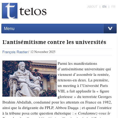
ABOUT
|
EN
|
FR
Menu
L’antisémitisme contre les universités
François Rastier
12 November 2025
Parmi les manifestations
d’antisémitisme universitaire qui
viennent d’assombrir la rentrée,
retenons-en deux. La première,
un meeting à l’Université Paris
VIII, a fait applaudir la « figure
glorieuse » du terroriste Georges
Ibrahim Abdallah, condamné pour les attentats en France en 1982,
ainsi que la dirigeante du FPLP, Abbou Daqqa ; et quand l’oratrice
à la tribune posa cette question rhétorique : «
Condamnez-vous le