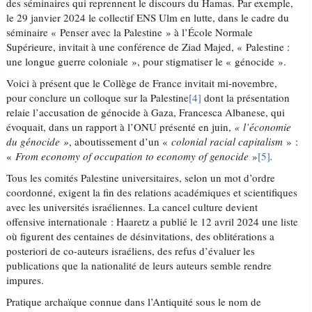
des séminaires qui reprennent le discours du Hamas. Par exemple,
le 29 janvier 2024 le collectif ENS Ulm en lutte, dans le cadre du
séminaire « Penser avec la Palestine » à l’École Normale
Supérieure, invitait à une conférence de Ziad Majed, « Palestine :
une longue guerre coloniale », pour stigmatiser le « génocide ».
Voici à présent que le Collège de France invitait mi-novembre,
pour conclure un colloque sur la Palestine
[4]
dont la présentation
relaie l’accusation de génocide à Gaza, Francesca Albanese, qui
évoquait, dans un rapport à l’ONU présenté en juin,
« l’économie
du génocide »
, aboutissement d’un «
colonial racial capitalism
» :
«
From economy of occupation to economy of genocide
»
[5]
.
Tous les comités Palestine universitaires, selon un mot d’ordre
coordonné, exigent la fin des relations académiques et scientifiques
avec les universités israéliennes. La cancel culture devient
offensive internationale : Haaretz a publié le 12 avril 2024 une liste
où figurent des centaines de désinvitations, des oblitérations a
posteriori de co-auteurs israéliens, des refus d’évaluer les
publications que la nationalité de leurs auteurs semble rendre
impures.
Pratique archaïque connue dans l’Antiquité sous le nom de