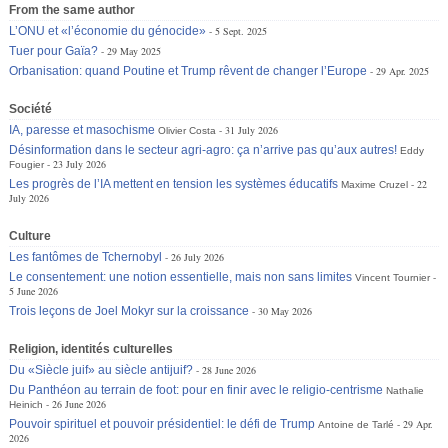
From the same author
L’ONU et «l’économie du génocide»
5 Sept. 2025
Tuer pour Gaïa?
29 May 2025
Orbanisation: quand Poutine et Trump rêvent de changer l’Europe
29 Apr. 2025
Société
IA, paresse et masochisme
31 July 2026
Olivier Costa
Désinformation dans le secteur agri-agro: ça n’arrive pas qu’aux autres!
Eddy
23 July 2026
Fougier
Les progrès de l’IA mettent en tension les systèmes éducatifs
22
Maxime Cruzel
July 2026
Culture
Les fantômes de Tchernobyl
26 July 2026
Le consentement: une notion essentielle, mais non sans limites
Vincent Tournier
5 June 2026
Trois leçons de Joel Mokyr sur la croissance
30 May 2026
Religion, identités culturelles
Du «Siècle juif» au siècle antijuif?
28 June 2026
Du Panthéon au terrain de foot: pour en finir avec le religio-centrisme
Nathalie
26 June 2026
Heinich
Pouvoir spirituel et pouvoir présidentiel: le défi de Trump
29 Apr.
Antoine de Tarlé
2026