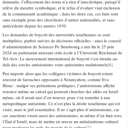
damnatio, l’effacement des noms n’a rien d’anecdotique, puisqu’il
relève du meurtre symbolique, et le refus d’évaluer vaut exclusion
de la communauté académique ; dans les deux cas, ces faits sont
sans exemple pour des chercheurs d’autres nationalités, et sans
antécédents depuis les années 1930.
Les demandes de boycott des universités israéliennes se sont
multipliées, parfois suivies de décisions officielles : ainsi le conseil
d’administration de Sciences Po Strasbourg a mis fin le 25 juin
2024 au partenariat unissant cette école à l’Université Reichman de
Tel-Aviv. Le mouvement international de boycott s’est étendu au-
delà des cercles antisionistes voire antisémites traditionnels
[6]
.
Peu importe alors que les collègues victimes de boycott soient
souvent de farouches opposants à Netanyahou, comme Eva
Illouz : malgré ses prétentions politiques, l’antisionisme affiché
renonce même au calcul qui pourrait chercher des alliés en Israël
même, où il serait aisé d’en trouver, pour s’en remettre à une
métapolitique antisémite. Ce n’est plus la droite israélienne qui est
visée, mais le juif essentialisé. Il ne s’agit plus d’antisionisme, car
ces sanctions visent aussi des antisionistes, ni même d’en finir avec
l’État d’Israël, mais de mettre en œuvre un antisémitisme culturel
pour éradiquer les juifs du monde de la culture
[7]
.