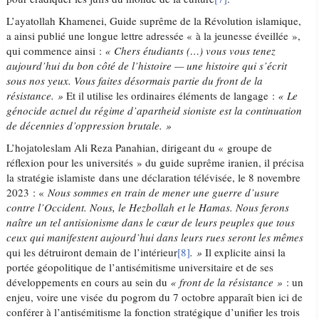
L’ayatollah Khamenei, Guide suprême de la Révolution islamique,
a ainsi publié une longue lettre adressée « à la jeunesse éveillée »,
qui commence ainsi :
« Chers étudiants (…) vous vous tenez
aujourd’hui du bon côté de l’histoire — une histoire qui s’écrit
sous nos yeux. Vous faites désormais partie du front de la
résistance. »
Et il utilise les ordinaires éléments de langage :
« Le
génocide actuel du régime d’apartheid sioniste est la continuation
de décennies d’oppression brutale. »
L’hojatoleslam Ali Reza Panahian, dirigeant du « groupe de
réflexion pour les universités » du guide suprême iranien, il précisa
la stratégie islamiste dans une déclaration télévisée, le 8 novembre
2023 : «
Nous sommes en train de mener une guerre d
’
usure
contre l
’
Occident. Nous, le Hezbollah et le Hamas. Nous ferons
naître un tel antisionisme dans le cœur de leurs peuples que tous
ceux qui manifestent aujourd
’
hui dans leurs rues seront les mêmes
qui les détruiront demain de l’intérieur
[8]
. »
Il explicite ainsi la
portée géopolitique de l’antisémitisme universitaire et de ses
développements en cours au sein du
« front de la résistance »
: un
enjeu, voire une visée du pogrom du 7 octobre apparaît bien ici de
conférer à l’antisémitisme la fonction stratégique d’unifier les trois