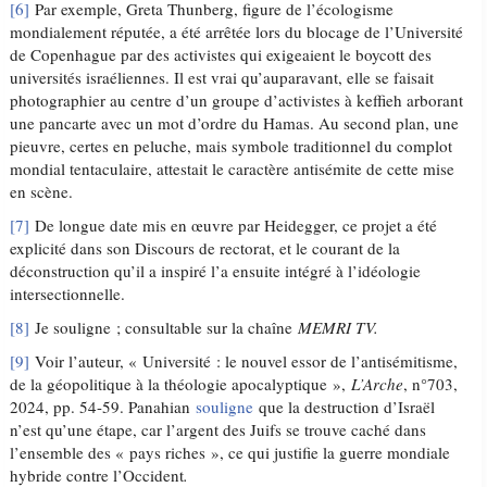
[6]
Par exemple, Greta Thunberg, figure de l’écologisme
mondialement réputée, a été arrêtée lors du blocage de l’Université
de Copenhague par des activistes qui exigeaient le boycott des
universités israéliennes. Il est vrai qu’auparavant, elle se faisait
photographier au centre d’un groupe d’activistes à keffieh arborant
une pancarte avec un mot d’ordre du Hamas. Au second plan, une
pieuvre, certes en peluche, mais symbole traditionnel du complot
mondial tentaculaire, attestait le caractère antisémite de cette mise
en scène.
[7]
De longue date mis en œuvre par Heidegger, ce projet a été
explicité dans son Discours de rectorat, et le courant de la
déconstruction qu’il a inspiré l’a ensuite intégré à l’idéologie
intersectionnelle.
[8]
Je souligne ; consultable sur la chaîne
MEMRI TV.
[9]
Voir l’auteur, « Université : le nouvel essor de l’antisémitisme,
de la géopolitique à la théologie apocalyptique »,
L’Arche
, n°703,
2024, pp. 54-59. Panahian
souligne
que la destruction d’Israël
n’est qu’une étape, car l’argent des Juifs se trouve caché dans
l’ensemble des « pays riches », ce qui justifie la guerre mondiale
hybride contre l’Occident
.