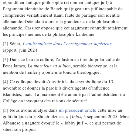
répondit en tant que philosophe (et non en tant que juif) à
l’argument identitaire de Bauch qui jugeait un juif incapable de
comprendre véritablement Kant, faute de partager son identité
allemande. Défendant alors « la grandeur » de la philosophie
allemande, Cassirer oppose que cet argument contredit totalement
les principes mêmes de la philosophie kantienne.
[2]
Sénat,
L’antisémitisme dans l’enseignement supérieur
,
rapport, juin 2024.
[3]
Dans ce lieu de culture, l’allusion au titre du polar culte de
Peter James,
La mort leur va si bien
, semble bienvenue, et la
mention de l’enfer y ajoute une touche théologique.
[4]
Ce colloque devait s’ouvrir à la date symbolique du 13
novembre et donner la parole à divers agents d’influence
islamistes, mais il a finalement été annulé par l’administrateur du
Collège en invoquant des raisons de sécurité.
[5]
Nous avons analysé dans
un précédent article
cette mise au
goût du jour du « Shoah bizness » (
Telos
, 5 septembre 2025. Mme
Albanese a naguère évoqué le « lobby juif », ce qui permet de
situer son propos.