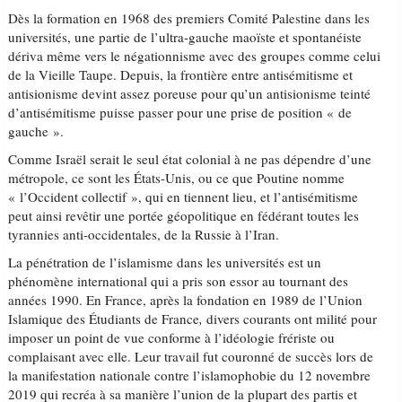
Dès la formation en 1968 des premiers Comité Palestine dans les
universités, une partie de l’ultra-gauche maoïste et spontanéiste
dériva même vers le négationnisme avec des groupes comme celui
de la Vieille Taupe. Depuis, la frontière entre antisémitisme et
antisionisme devint assez poreuse pour qu’un antisionisme teinté
d’antisémitisme puisse passer pour une prise de position « de
gauche ».
Comme Israël serait le seul état colonial à ne pas dépendre d’une
métropole, ce sont les États-Unis, ou ce que Poutine nomme
« l’Occident collectif », qui en tiennent lieu, et l’antisémitisme
peut ainsi revêtir une portée géopolitique en fédérant toutes les
tyrannies anti-occidentales, de la Russie à l’Iran.
La pénétration de l’islamisme dans les universités est un
phénomène international qui a pris son essor au tournant des
années 1990. En France, après la fondation en 1989 de l’Union
Islamique des Étudiants de France
,
divers courants ont milité pour
imposer un point de vue conforme à l’idéologie frériste ou
complaisant avec elle. Leur travail fut couronné de succès lors de
la manifestation nationale contre l’islamophobie du 12 novembre
2019 qui recréa à sa manière l’union de la plupart des partis et