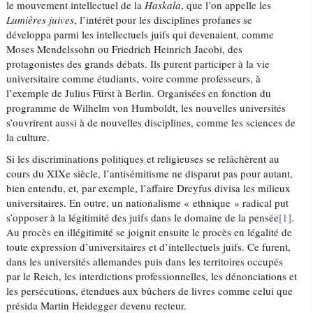
le mouvement intellectuel de la
Haskala
, que l’on appelle les
Lumières juives
, l’intérêt pour les disciplines profanes se
développa parmi les intellectuels juifs qui devenaient, comme
Moses Mendelssohn ou Friedrich Heinrich Jacobi, des
protagonistes des grands débats. Ils purent participer à la vie
universitaire comme étudiants, voire comme professeurs, à
l’exemple de Julius Fürst à Berlin. Organisées en fonction du
programme de Wilhelm von Humboldt, les nouvelles universités
s’ouvrirent aussi à de nouvelles disciplines, comme les sciences de
la culture.
Si les discriminations politiques et religieuses se relâchèrent au
cours du XIXe siècle, l’antisémitisme ne disparut pas pour autant,
bien entendu, et, par exemple, l’affaire Dreyfus divisa les milieux
universitaires. En outre, un nationalisme « ethnique » radical put
s’opposer à la légitimité des juifs dans le domaine de la pensée
[1]
.
Au procès en illégitimité se joignit ensuite le procès en légalité de
toute expression d’universitaires et d’intellectuels juifs. Ce furent,
dans les universités allemandes puis dans les territoires occupés
par le Reich, les interdictions professionnelles, les dénonciations et
les persécutions, étendues aux bûchers de livres comme celui que
présida Martin Heidegger devenu recteur.