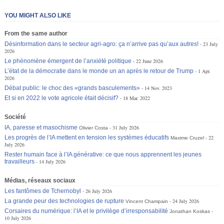
YOU MIGHT ALSO LIKE
From the same author
Désinformation dans le secteur agri-agro: ça n’arrive pas qu’aux autres!
23 July
2026
Le phénomène émergent de l’anxiété politique
22 June 2026
L’état de la démocratie dans le monde un an après le retour de Trump
1 Apr.
2026
Débat public: le choc des «grands basculements»
14 Nov. 2023
Et si en 2022 le vote agricole était décisif?
18 Mar. 2022
Société
IA, paresse et masochisme
31 July 2026
Olivier Costa
Les progrès de l’IA mettent en tension les systèmes éducatifs
22
Maxime Cruzel
July 2026
Rester humain face à l’IA générative: ce que nous apprennent les jeunes
travailleurs
14 July 2026
Médias, réseaux sociaux
Les fantômes de Tchernobyl
26 July 2026
La grande peur des technologies de rupture
24 July 2026
Vincent Champain
Corsaires du numérique: l’IA et le privilège d’irresponsabilité
Jonathan Koskas
10 July 2026