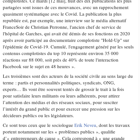
complotistes. Ce mardi [12 mai], huit des dix publications les plus
partagées sont issues de ces mouvances, avec un rapprochement
quasiment systématique avec le Covid. La publication la plus
republiée est, par exemple, une interview sur le média alternatif
FranceSoir de Christian Perronne, l'ancien chef de service de
l'hôpital de Garches, qui avait été démis de ses fonctions en 2020
après avoir participé au documentaire complotiste "Hold-Up" sur
l'épidémie de Covid-19. Cumulé, l'engagement généré par les seuls
contenus complotistes du top 10 représente environ 35 000
réactions sur 88 000, soit près de 40% de toute l'interaction
Facebook sur le sujet en 48 heures ».
Les troisièmes sont des acteurs de la société civile au sens large du
terme : partis et personnalités politiques, syndicats, ONG,
experts… Ils vont être souvent tentés de grossir le trait à la fois
pour satisfaire leurs militants ou leurs adhérents, pour attirer
l’attention des médias et des réseaux sociaux, pour susciter
l’intérêt du grand public et pour exercer une pression sur les
décideurs publics ou les législateurs.
Ce sont tous ceux que le sociologue
Erik Neveu
, dont les travaux
portent notamment sur les « problèmes publics », qualifie
d’« entrepreneurs de cause ». Cela correspond à « une grande