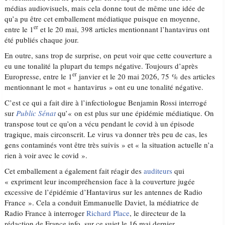
médias audiovisuels, mais cela donne tout de même une idée de
qu’a pu être cet emballement médiatique puisque en moyenne,
er
entre le 1
et le 20 mai, 398 articles mentionnant l’hantavirus ont
été publiés chaque jour.
En outre, sans trop de surprise, on peut voir que cette couverture a
eu une tonalité la plupart du temps négative. Toujours d’après
er
Europresse, entre le 1
janvier et le 20 mai 2026, 75 % des articles
mentionnant le mot « hantavirus » ont eu une tonalité négative.
C’est ce qui a fait dire à l’infectiologue Benjamin Rossi interrogé
sur
Public Sénat
qu’« on est plus sur une épidémie médiatique. On
transpose tout ce qu’on a vécu pendant le covid à un épisode
tragique, mais circonscrit. Le virus va donner très peu de cas, les
gens contaminés vont être très suivis » et « la situation actuelle n’a
rien à voir avec le covid ».
Cet emballement a également fait réagir des
auditeurs
qui
« expriment leur incompréhension face à la couverture jugée
excessive de l’épidémie d’Hantavirus sur les antennes de Radio
France ». Cela a conduit Emmanuelle Daviet, la médiatrice de
Radio France à interroger
Richard Place
, le directeur de la
rédaction de France info, sur ce sujet le 16 mai dernier.