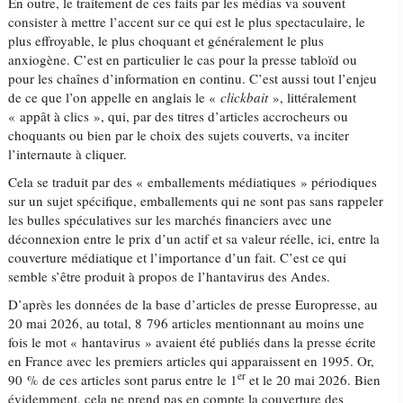
En outre, le traitement de ces faits par les médias va souvent
consister à mettre l’accent sur ce qui est le plus spectaculaire, le
plus effroyable, le plus choquant et généralement le plus
anxiogène. C’est en particulier le cas pour la presse tabloïd ou
pour les chaînes d’information en continu. C’est aussi tout l’enjeu
de ce que l’on appelle en anglais le «
clickbait
», littéralement
« appât à clics », qui, par des titres d’articles accrocheurs ou
choquants ou bien par le choix des sujets couverts, va inciter
l’internaute à cliquer.
Cela se traduit par des « emballements médiatiques » périodiques
sur un sujet spécifique, emballements qui ne sont pas sans rappeler
les bulles spéculatives sur les marchés financiers avec une
déconnexion entre le prix d’un actif et sa valeur réelle, ici, entre la
couverture médiatique et l’importance d’un fait. C’est ce qui
semble s’être produit à propos de l’hantavirus des Andes.
D’après les données de la base d’articles de presse Europresse, au
20 mai 2026, au total, 8 796 articles mentionnant au moins une
fois le mot « hantavirus » avaient été publiés dans la presse écrite
en France avec les premiers articles qui apparaissent en 1995. Or,
er
90 % de ces articles sont parus entre le 1
et le 20 mai 2026. Bien
évidemment, cela ne prend pas en compte la couverture des