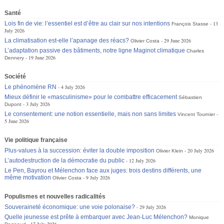
Santé
Lois fin de vie: l’essentiel est d’être au clair sur nos intentions
13
François Stasse
July 2026
La climatisation est-elle l’apanage des réacs?
29 June 2026
Olivier Costa
L’adaptation passive des bâtiments, notre ligne Maginot climatique
Charles
19 June 2026
Dennery
Société
Le phénomène RN
4 July 2026
Mieux définir le «masculinisme» pour le combattre efficacement
Sébastien
3 July 2026
Dupont
Le consentement: une notion essentielle, mais non sans limites
Vincent Tournier
5 June 2026
Vie politique française
Plus-values à la succession: éviter la double imposition
20 July 2026
Olivier Klein
L’autodestruction de la démocratie du public
12 July 2026
Le Pen, Bayrou et Mélenchon face aux juges: trois destins différents, une
même motivation
9 July 2026
Olivier Costa
Populismes et nouvelles radicalités
Souveraineté économique: une voie polonaise?
29 July 2026
Quelle jeunesse est prête à embarquer avec Jean-Luc Mélenchon?
Monique
17 July 2026