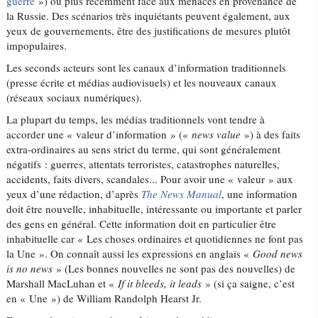
guerre
») ou plus récemment face aux menaces en provenance de
la Russie. Des scénarios très inquiétants peuvent également, aux
yeux de gouvernements, être des justifications de mesures plutôt
impopulaires.
Les seconds acteurs sont les canaux d’information traditionnels
(presse écrite et médias audiovisuels) et les nouveaux canaux
(réseaux sociaux numériques).
La plupart du temps, les médias traditionnels vont tendre à
accorder une « valeur d’information » («
news value
») à des faits
extra-ordinaires au sens strict du terme, qui sont généralement
négatifs : guerres, attentats terroristes, catastrophes naturelles,
accidents, faits divers, scandales... Pour avoir une « valeur » aux
yeux d’une rédaction, d’après
The News Manual
, une information
doit être nouvelle, inhabituelle, intéressante ou importante et parler
des gens en général. Cette information doit en particulier être
inhabituelle car « Les choses ordinaires et quotidiennes ne font pas
la Une ». On connaît aussi les expressions en anglais «
Good news
is no news
» (Les bonnes nouvelles ne sont pas des nouvelles) de
Marshall MacLuhan et «
If it bleeds, it leads
» (si ça saigne, c’est
en « Une ») de William Randolph Hearst Jr.