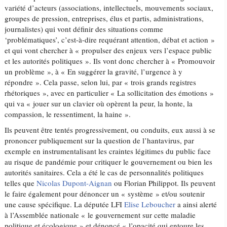
variété d’acteurs (associations, intellectuels, mouvements sociaux,
groupes de pression, entreprises, élus et partis, administrations,
journalistes) qui vont définir des situations comme
‘problématiques’, c’est-à-dire requérant attention, débat et action »
et qui vont chercher à « propulser des enjeux vers l’espace public
et les autorités politiques ». Ils vont donc chercher à « Promouvoir
un problème », à « En suggérer la gravité, l’urgence à y
répondre ». Cela passe, selon lui, par « trois grands registres
rhétoriques », avec en particulier « La sollicitation des émotions »
qui va « jouer sur un clavier où opèrent la peur, la honte, la
compassion, le ressentiment, la haine ».
Ils peuvent être tentés progressivement, ou conduits, eux aussi à se
prononcer publiquement sur la question de l’hantavirus, par
exemple en instrumentalisant les craintes légitimes du public face
au risque de pandémie pour critiquer le gouvernement ou bien les
autorités sanitaires. Cela a été le cas de personnalités politiques
telles que
Nicolas Dupont-Aignan
ou Florian Philippot. Ils peuvent
le faire également pour dénoncer un « système » et/ou soutenir
une cause spécifique. La députée LFI
Elise Leboucher
a ainsi alerté
à l’Assemblée nationale « le gouvernement sur cette maladie
politique et écologique » et dénoncé « l’opacité qui entoure les