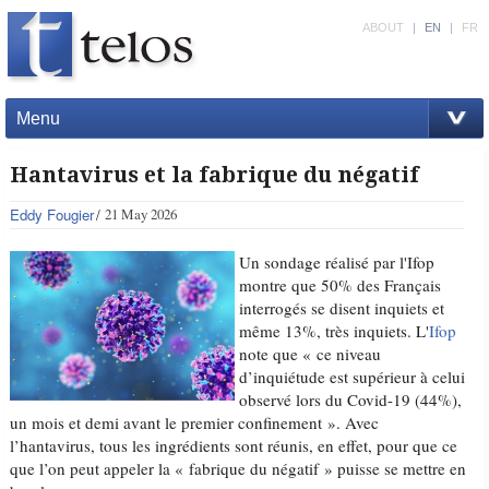
ABOUT
|
EN
|
FR
Menu
Hantavirus et la fabrique du négatif
Eddy Fougier
21 May 2026
Un sondage réalisé par l'Ifop
montre que 50% des Français
interrogés se disent inquiets et
même 13%, très inquiets. L'
Ifop
note que « ce niveau
d’inquiétude est supérieur à celui
observé lors du Covid-19 (44%),
un mois et demi avant le premier confinement ». Avec
l’hantavirus, tous les ingrédients sont réunis, en effet, pour que ce
que l’on peut appeler la « fabrique du négatif » puisse se mettre en