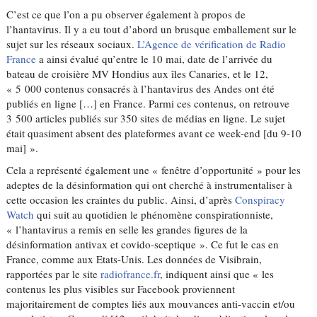
C’est ce que l’on a pu observer également à propos de
l’hantavirus. Il y a eu tout d’abord un brusque emballement sur le
sujet sur les réseaux sociaux.
L’Agence de vérification de Radio
France
a ainsi évalué qu’entre le 10 mai, date de l’arrivée du
bateau de croisière MV Hondius aux îles Canaries, et le 12,
« 5 000 contenus consacrés à l’hantavirus des Andes ont été
publiés en ligne […] en France. Parmi ces contenus, on retrouve
3 500 articles publiés sur 350 sites de médias en ligne. Le sujet
était quasiment absent des plateformes avant ce week-end [du 9-10
mai] ».
Cela a représenté également une « fenêtre d’opportunité » pour les
adeptes de la désinformation qui ont cherché à instrumentaliser à
cette occasion les craintes du public. Ainsi, d’après
Conspiracy
Watch
qui suit au quotidien le phénomène conspirationniste,
« l’hantavirus a remis en selle les grandes figures de la
désinformation antivax et covido-sceptique ». Ce fut le cas en
France, comme aux Etats-Unis. Les données de Visibrain,
rapportées par le site
radiofrance.fr
, indiquent ainsi que « les
contenus les plus visibles sur Facebook proviennent
majoritairement de comptes liés aux mouvances anti-vaccin et/ou