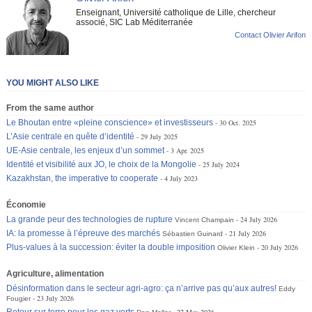
Enseignant, Université catholique de Lille, chercheur
associé, SIC Lab Méditerranée
Contact Olivier Arifon
YOU MIGHT ALSO LIKE
From the same author
Le Bhoutan entre «pleine conscience» et investisseurs
30 Oct. 2025
L’Asie centrale en quête d’identité
29 July 2025
UE-Asie centrale, les enjeux d’un sommet
3 Apr. 2025
Identité et visibilité aux JO, le choix de la Mongolie
25 July 2024
Kazakhstan, the imperative to cooperate
4 July 2023
Économie
La grande peur des technologies de rupture
24 July 2026
Vincent Champain
IA: la promesse à l’épreuve des marchés
21 July 2026
Sébastien Guinard
Plus-values à la succession: éviter la double imposition
20 July 2026
Olivier Klein
Agriculture, alimentation
Désinformation dans le secteur agri-agro: ça n’arrive pas qu’aux autres!
Eddy
23 July 2026
Fougier
Retour sur terre pour les gaz verts
27 May 2026