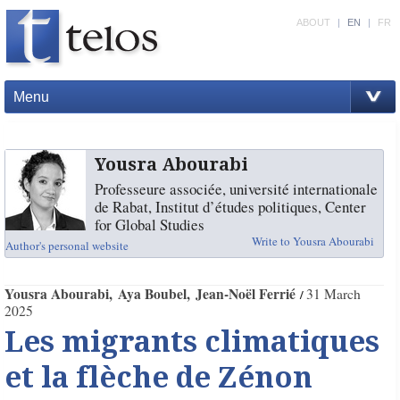
ABOUT
|
EN
|
FR
Menu
Yousra Abourabi
Professeure associée, université internationale
de Rabat, Institut d’études politiques, Center
for Global Studies
Write to Yousra Abourabi
Author's personal website
Yousra Abourabi
Aya Boubel
Jean-Noël Ferrié
31 March
2025
Les migrants climatiques
et la flèche de Zénon