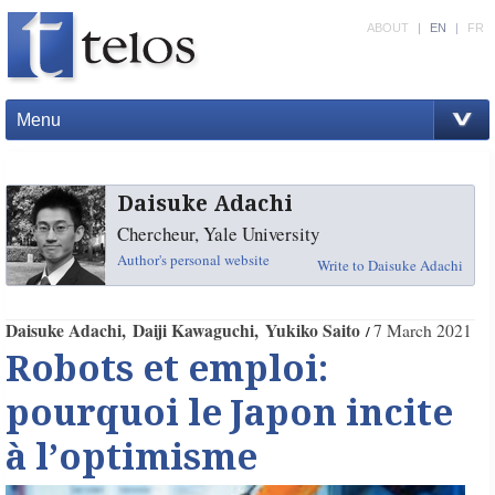
ABOUT
|
EN
|
FR
Menu
Daisuke Adachi
Chercheur, Yale University
Author's personal website
Write to Daisuke Adachi
Daisuke Adachi
Daiji Kawaguchi
Yukiko Saito
7 March 2021
Robots et emploi:
pourquoi le Japon incite
à l’optimisme