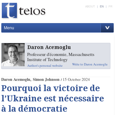
ABOUT
|
EN
|
FR
Menu
Daron Acemoglu
Professeur d'économie, Massachusetts
Institute of Technology
Write to Daron Acemoglu
Author's personal website
Daron Acemoglu
Simon Johnson
15 October 2024
Pourquoi la victoire de
l’Ukraine est nécessaire
à la démocratie